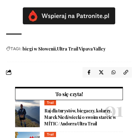
TAGI:
biegi w Słowenii
Ultra Trail Vipava Valley
To się czyta!
Trail
Raj dla turystów, biegaczy, kolarzy.
Marek Niedźwiecki o swoim starcie w
MÍTIC / Andorra Ultra Trail
Trail