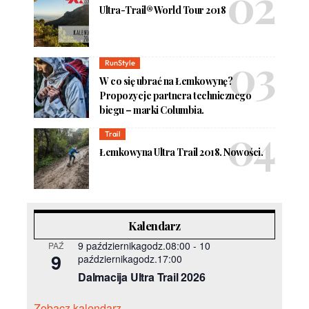
Ultra-Trail® World Tour 2018
RunStyle
W co się ubrać na Łemkowynę?
Propozycje partnera technicznego
biegu – marki Columbia.
Trail
Łemkowyna Ultra Trail 2018. Nowości.
Kalendarz
9 październikagodz.08:00
-
10
PAŹ
9
październikagodz.17:00
Dalmacija Ultra Trail 2026
Zobacz kalendarz