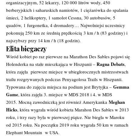
organizacyjnym, 52 lekarzy, 120 000 litrów wody, 450
berberyjskich i saharuskich namiotów, 1 ciężarówka do spalania
śmieci, 2 helikoptery, 1 samolot Cessna, 30 autobusów, 5
quadów, 1 furgonetka, 4 dromadery… Najwolniejsi uczestnicy
pokonują 250 km ze średnią prędkością 3 km / h (83 godziny) i
najszybszy przy 14 km / h (18 godzin).
Elita biegaczy
Wśród kobiet po raz pierwsze na Marathon Des Sables pojawi się
Ragna Debats
Holenderka na stałe mieszkająca w Hiszpanii –
,
która zajęła pierwsze miejsce w ubiegłorocznych mistrzostwach
trailu rozgrywanych podczas Penyagolosa Trails w Hiszpanii.
Gemma
Typowana do zajęcia miejsca na podium jest Brytyjka –
Game
, która zajęła 3. miejsce w MDS 2018 i 4. w MDS
Meghan
2015. Mocną zawodniczką jest również Amerykanka
Hicks
, która wygrała wśród kobieta Marahon Des Sables w 2013
roku, i trzy razy była w pierwszej piątce. Nie biegła w Maroku
od 2015 roku. Na początku 2019 roku wygrała 50 km w ramach
Elephant Mountain w USA.