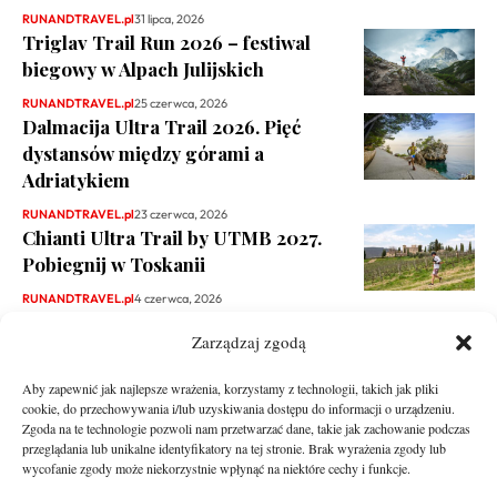
RUNANDTRAVEL.pl
31 lipca, 2026
Triglav Trail Run 2026 – festiwal
biegowy w Alpach Julijskich
RUNANDTRAVEL.pl
25 czerwca, 2026
Dalmacija Ultra Trail 2026. Pięć
dystansów między górami a
Adriatykiem
RUNANDTRAVEL.pl
23 czerwca, 2026
Chianti Ultra Trail by UTMB 2027.
Pobiegnij w Toskanii
RUNANDTRAVEL.pl
4 czerwca, 2026
Zarządzaj zgodą
Aby zapewnić jak najlepsze wrażenia, korzystamy z technologii, takich jak pliki
cookie, do przechowywania i/lub uzyskiwania dostępu do informacji o urządzeniu.
Zgoda na te technologie pozwoli nam przetwarzać dane, takie jak zachowanie podczas
przeglądania lub unikalne identyfikatory na tej stronie. Brak wyrażenia zgody lub
wycofanie zgody może niekorzystnie wpłynąć na niektóre cechy i funkcje.