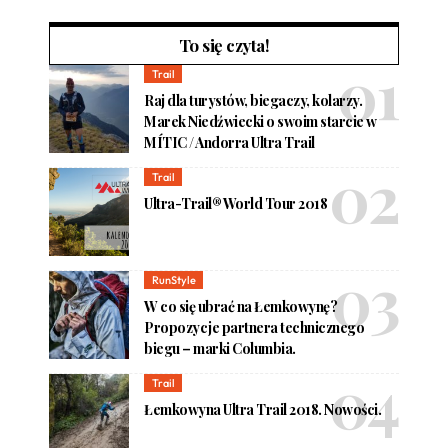
To się czyta!
Trail
Raj dla turystów, biegaczy, kolarzy.
Marek Niedźwiecki o swoim starcie w
MÍTIC / Andorra Ultra Trail
Trail
Ultra-Trail® World Tour 2018
RunStyle
W co się ubrać na Łemkowynę?
Propozycje partnera technicznego
biegu – marki Columbia.
Trail
Łemkowyna Ultra Trail 2018. Nowości.