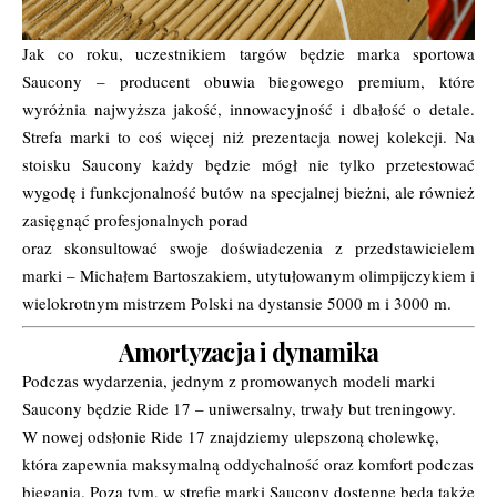
Jak co roku, uczestnikiem targów będzie marka sportowa
Saucony – producent obuwia biegowego premium, które
wyróżnia najwyższa jakość, innowacyjność i dbałość o detale.
Strefa marki to coś więcej niż prezentacja nowej kolekcji. Na
stoisku Saucony każdy będzie mógł nie tylko przetestować
wygodę i funkcjonalność butów na specjalnej bieżni, ale również
zasięgnąć profesjonalnych porad
oraz skonsultować swoje doświadczenia z przedstawicielem
marki – Michałem Bartoszakiem, utytułowanym olimpijczykiem i
wielokrotnym mistrzem Polski na dystansie 5000 m i 3000 m.
Amortyzacja i dynamika
Podczas wydarzenia, jednym z promowanych modeli marki
Saucony będzie Ride 17 – uniwersalny, trwały but treningowy.
W nowej odsłonie Ride 17 znajdziemy ulepszoną cholewkę,
która zapewnia maksymalną oddychalność oraz komfort podczas
biegania. Poza tym, w strefie marki Saucony dostępne będą także