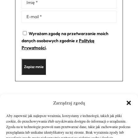
Alternative:
Wyrażam zgodę na przetwarzanie moich
danych osobowych zgodnie z
Polityką
Prywatności
.
Zarządzaj zgodą
Aby zapewnić jak najlepsze wrażenia, korzystamy z technologii, takich jak pliki
cookie, do przechowywania i/lub uzyskiwania dostępu do informacji o urządzeniu.
Zgoda na te technologie pozwoli nam przetwarzać dane, takie jak zachowanie podczas
przeglądania lub unikalne identyfikatory na tej stronie. Brak wyrażenia zgody lub
wycofanie zgody może niekorzystnie wpłynąć na niektóre cechy i funkcje.