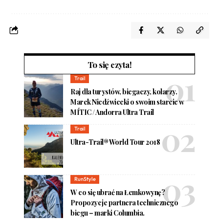
To się czyta!
Trail
Raj dla turystów, biegaczy, kolarzy.
Marek Niedźwiecki o swoim starcie w
MÍTIC / Andorra Ultra Trail
Trail
Ultra-Trail® World Tour 2018
RunStyle
W co się ubrać na Łemkowynę?
Propozycje partnera technicznego
biegu – marki Columbia.