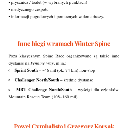
• prysznica / toalet (w wybranych punktach)
• medycznego zespołu
• informacji pogodowych i pomocnych wolontariuszy.
Inne biegi w ramach Winter Spine
Poza klasycznym Spine Race organizowane są także inne
dystanse na
Pennine Way
, m.in.:
Sprint South
– ~46 mil (ok. 74 km) non-stop
Challenger North/South
– średnie dystanse
MRT Challenge North/South
– wyścigi dla członków
Mountain Rescue Team (108–160 mil)
Paweł Cymbalista i Grzegorz Korsak