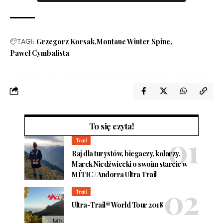
TAGI:
Grzegorz Korsak
Montane Winter Spine
Paweł Cymbalista
To się czyta!
Trail
Raj dla turystów, biegaczy, kolarzy.
Marek Niedźwiecki o swoim starcie w
MÍTIC / Andorra Ultra Trail
Trail
Ultra-Trail® World Tour 2018