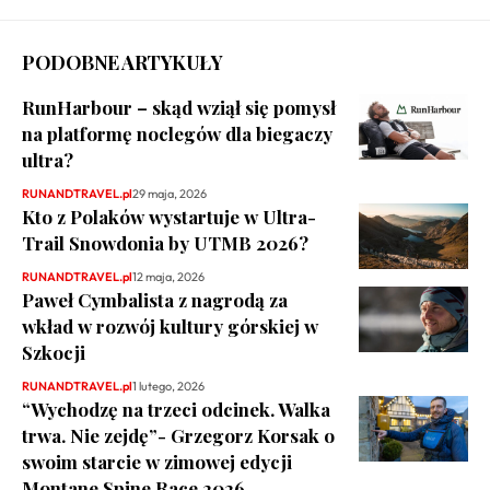
PODOBNE ARTYKUŁY
RunHarbour – skąd wziął się pomysł
na platformę noclegów dla biegaczy
ultra?
RUNANDTRAVEL.pl
29 maja, 2026
Kto z Polaków wystartuje w Ultra-
Trail Snowdonia by UTMB 2026?
RUNANDTRAVEL.pl
12 maja, 2026
Paweł Cymbalista z nagrodą za
wkład w rozwój kultury górskiej w
Szkocji
RUNANDTRAVEL.pl
1 lutego, 2026
“Wychodzę na trzeci odcinek. Walka
trwa. Nie zejdę”- Grzegorz Korsak o
swoim starcie w zimowej edycji
Montane Spine Race 2026