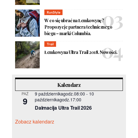
RunStyle
W co się ubrać na Łemkowynę?
Propozycje partnera technicznego
biegu – marki Columbia.
Trail
Łemkowyna Ultra Trail 2018. Nowości.
Kalendarz
9 październikagodz.08:00
-
10
PAŹ
9
październikagodz.17:00
Dalmacija Ultra Trail 2026
Zobacz kalendarz