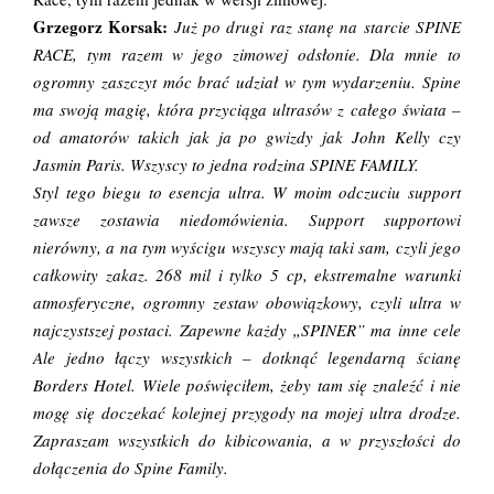
Grzegorz Korsak:
Już po drugi raz stanę na starcie SPINE
RACE, tym razem w jego zimowej odsłonie. Dla mnie to
ogromny zaszczyt móc brać udział w tym wydarzeniu. Spine
ma swoją magię, która przyciąga ultrasów z całego świata –
od amatorów takich jak ja po gwizdy jak John Kelly czy
Jasmin Paris. Wszyscy to jedna rodzina SPINE FAMILY.
Styl tego biegu to esencja ultra. W moim odczuciu support
zawsze zostawia niedomówienia. Support supportowi
nierówny, a na tym wyścigu wszyscy mają taki sam, czyli jego
całkowity zakaz. 268 mil i tylko 5 cp, ekstremalne warunki
atmosferyczne, ogromny zestaw obowiązkowy, czyli ultra w
najczystszej postaci. Zapewne każdy „SPINER” ma inne cele
Ale jedno łączy wszystkich – dotknąć legendarną ścianę
Borders Hotel. Wiele poświęciłem, żeby tam się znaleźć i nie
mogę się doczekać kolejnej przygody na mojej ultra drodze.
Zapraszam wszystkich do kibicowania, a w przyszłości do
dołączenia do Spine Family.