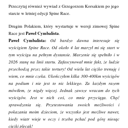
Przeczytaj również wywiad z Grzegorzem Korsakiem po jego
starcie w letniej edycji Spine Race.
Drugim Polakiem, który wystartuje w wersji zimowej Spine
Paweł Cymbalista
Race jest
.
Paweł Cymbalista:
Od bardzo dawna interesuje się
wyścigiem Spine Race. Od około 4 lat marzył mi się start w
tym wyścigu na pełnym dystansie. Marzenie się spełniło i w
2026 stanę na linii startu. Zafascynował mnie fakt, że ludzie
przechodzą przez takie tortury! Od wielu lat ciężko trenuję i
wiem, co mnie czeka. Ukończyłem kilka 300-400km wyścigów
na podium i nie jest to nic lekkiego. Za każdym razem
mówiłem, że nigdy więcej. Jednak zawsze wracam do tych
wyścigów. Jest w nich coś, co mnie przyciąga. Chęć
sprawdzenia się. Przetestowania swoich możliwości i
pokazania moim dzieciom, że wszystko jest możliwe nawet,
kiedy wiatr wieje w oczy i trzeba pchać pod górę niosąc
ciężki plecak!