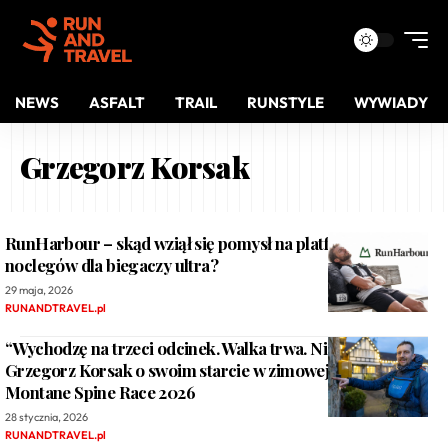
NEWS
ASFALT
TRAIL
RUNSTYLE
WYWIADY
Grzegorz Korsak
RunHarbour – skąd wziął się pomysł na platformę
noclegów dla biegaczy ultra?
29 maja, 2026
RUNANDTRAVEL.pl
“Wychodzę na trzeci odcinek. Walka trwa. Nie zejdę”-
Grzegorz Korsak o swoim starcie w zimowej edycji
Montane Spine Race 2026
28 stycznia, 2026
RUNANDTRAVEL.pl