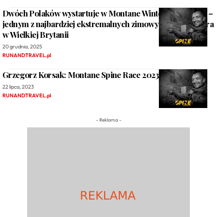
Dwóch Polaków wystartuje w Montane Winter Spine 2026 –
jednym z najbardziej ekstremalnych zimowych biegów ultra
w Wielkiej Brytanii
20 grudnia, 2025
RUNANDTRAVEL.pl
Grzegorz Korsak: Montane Spine Race 2023 [wywiad]
22 lipca, 2023
RUNANDTRAVEL.pl
- Reklama -