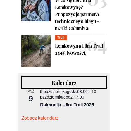
W co się ubrać na
Łemkowynę?
Propozycje partnera
technicznego biegu –
marki Columbia.
Trail
Łemkowyna Ultra Trail
2018. Nowości.
Kalendarz
9 październikagodz.08:00
-
10
PAŹ
9
październikagodz.17:00
Dalmacija Ultra Trail 2026
Zobacz kalendarz