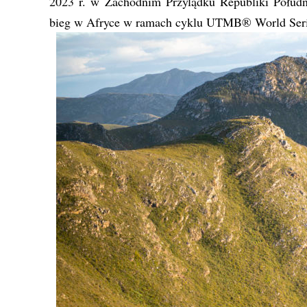
2023 r. w Zachodnim Przylądku Republiki Połud
bieg w Afryce w ramach cyklu UTMB® World Series.