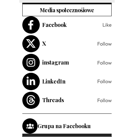
Media społecznośiowe
Facebook
Like
X
Follow
instagram
Follow
LinkedIn
Follow
Threads
Follow
Grupa na Facebooku