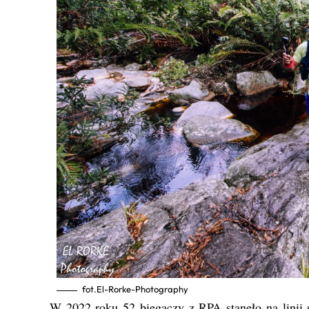
fot.El-Rorke-Photography
W 2022 roku 52 biegaczy z RPA stanęło na linii