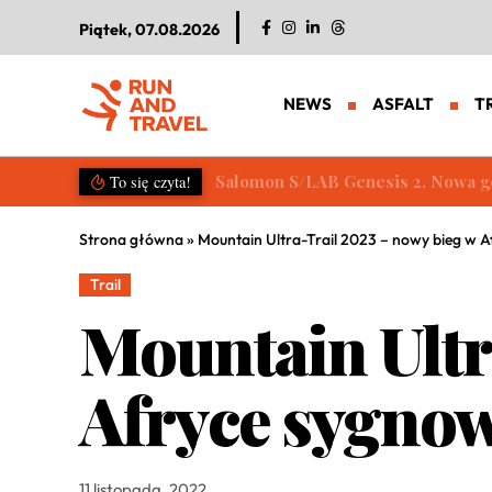
Piątek, 07.08.2026
NEWS
ASFALT
T
Salomon S/LAB Genesis 2. Nowa g
To się czyta!
Strona główna
»
Mountain Ultra-Trail 2023 – nowy bieg w
Trail
Mountain Ultr
Afryce sygno
11 listopada, 2022