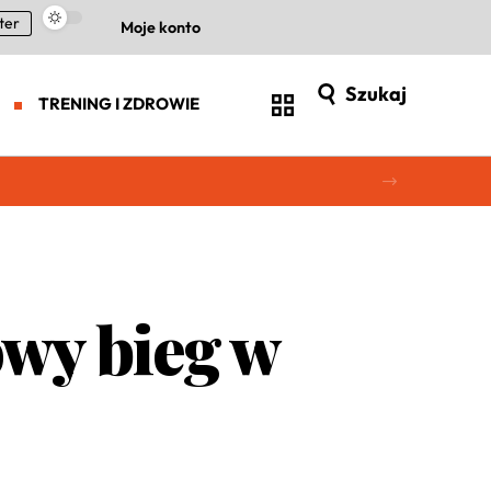
ter
Moje konto
Szukaj
TRENING I ZDROWIE
owy bieg w