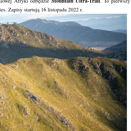
Mountain Ultra-Trail
niowej Afryki odbędzie
. To pierwszy
 Zapisy startują 16 listopada 2022 r.