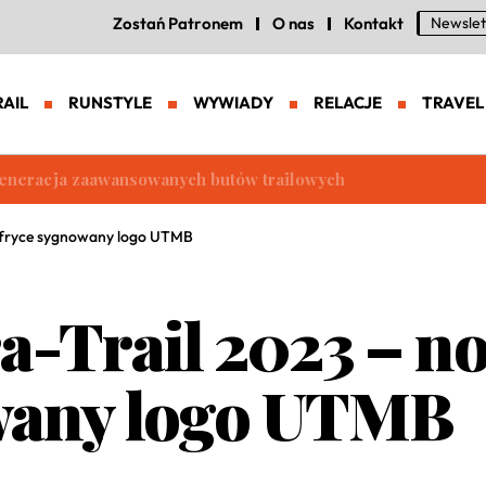
Zostań Patronem
O nas
Kontakt
Newslet
RAIL
RUNSTYLE
WYWIADY
RELACJE
TRAVEL
eneracja zaawansowanych butów trailowych
 Afryce sygnowany logo UTMB
a-Trail 2023 – n
wany logo UTMB