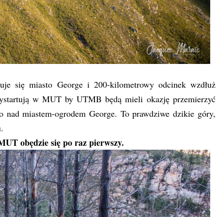
je się miasto George i 200-kilometrowy odcinek wzdłuż
wystartują w MUT by UTMB będą mieli okazję przemierzyć
ko nad miastem-ogrodem George. To prawdziwe dzikie góry,
.
 MUT obędzie się po raz pierwszy.