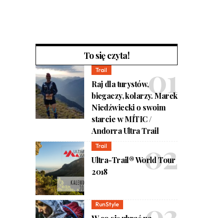
To się czyta!
Trail
Raj dla turystów,
biegaczy, kolarzy. Marek
Niedźwiecki o swoim
starcie w MÍTIC /
Andorra Ultra Trail
Trail
Ultra-Trail® World Tour
2018
RunStyle