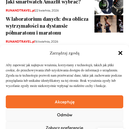
Jaki smartwatch Amazfit wybrać?
RUNANDTRAVEL.pl
22 kwietnia, 2026
W laboratorium danych: dwa oblicza
wytrzymałości na dystansie
półmaratonu i maratonu
RUNANDTRAVEL.pl
16 kwietnia, 2026
Zarządzaj zgodą
Aby zapewnić jak najlepsze wrażenia, korzystamy z technologii, takich jak pliki
cookie, do przechowywania i/lub uzyskiwania dostępu do informacji o urządzeniu.
Zgoda na te technologie pozwoli nam przetwarzać dane, takie jak zachowanie podczas
przeglądania lub unikalne identyfikatory na tej stronie. Brak wyrażenia zgody lub
wycofanie zgody może niekorzystnie wpłynąć na niektóre cechy i funkcje.
runandtravel.pl - wszelkie prawa zastrzeżone
News
O nas
Akceptuję
Asfalt
Zostań Patronem
Odmów
Trail
Kontakt
Wywiady
Newsletter
Zobacz preferencje