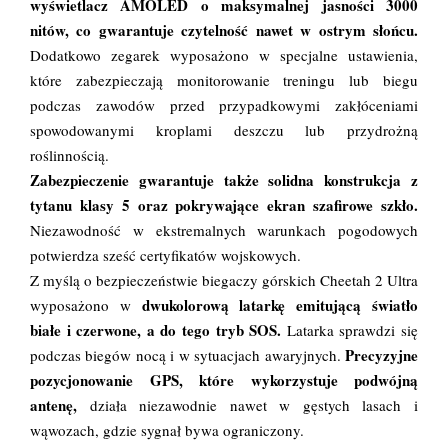
wyświetlacz AMOLED o maksymalnej jasności 3000
nitów, co gwarantuje czytelność nawet w ostrym słońcu.
Dodatkowo zegarek wyposażono w specjalne ustawienia,
które zabezpieczają monitorowanie treningu lub biegu
podczas zawodów przed przypadkowymi zakłóceniami
spowodowanymi kroplami deszczu lub przydrożną
roślinnością.
Zabezpieczenie gwarantuje także solidna konstrukcja z
tytanu klasy 5 oraz pokrywające ekran szafirowe szkło.
Niezawodność w ekstremalnych warunkach pogodowych
potwierdza sześć certyfikatów wojskowych.
Z myślą o bezpieczeństwie biegaczy górskich Cheetah 2 Ultra
dwukolorową latarkę emitującą światło
wyposażono w
białe i czerwone, a do tego tryb SOS.
Latarka sprawdzi się
Precyzyjne
podczas biegów nocą i w sytuacjach awaryjnych.
pozycjonowanie GPS, które wykorzystuje podwójną
antenę,
działa niezawodnie nawet w gęstych lasach i
wąwozach, gdzie sygnał bywa ograniczony.