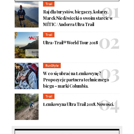
Trail
Raj dla turystów, biegaczy, kolarzy.
Marek Niedźwiecki o swoim starcie w
MÍTIC / Andorra Ultra Trail
Trail
Ultra-Trail® World Tour 2018
RunStyle
W co się ubrać na Łemkowynę?
Propozycje partnera technicznego
biegu – marki Columbia.
Trail
Łemkowyna Ultra Trail 2018. Nowości.