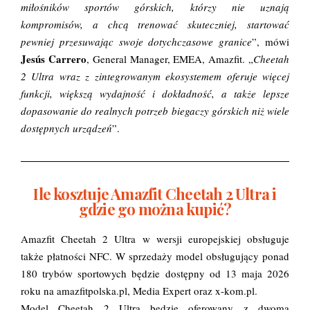
miłośników sportów górskich, którzy nie uznają
kompromisów, a chcą trenować skuteczniej, startować
pewniej przesuwając swoje dotychczasowe granice
”, mówi
Jesús Carrero
, General Manager, EMEA, Amazfit. „
Cheetah
2 Ultra wraz z zintegrowanym ekosystemem oferuje więcej
funkcji, większą wydajność i dokładność, a także lepsze
dopasowanie do realnych potrzeb biegaczy górskich niż wiele
dostępnych urządzeń
”.
Ile kosztuje Amazfit Cheetah 2 Ultra i
gdzie go można kupić?
Amazfit Cheetah 2 Ultra w wersji europejskiej obsługuje
także płatności NFC
. W sprzedaży model obsługujący ponad
180 trybów sportowych będzie dostępny od 13 maja 2026
roku na amazfitpolska.pl, Media Expert oraz x-kom.pl.
Model Cheetah 2 Ultra będzie oferowany z dwoma