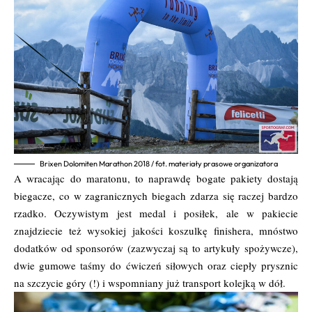
Brixen Dolomiten Marathon 2018 / fot. materiały prasowe organizatora
A wracając do maratonu, to naprawdę bogate pakiety dostają
biegacze, co w zagranicznych biegach zdarza się raczej bardzo
rzadko. Oczywistym jest medal i posiłek, ale w pakiecie
znajdziecie też wysokiej jakości koszulkę finishera, mnóstwo
dodatków od sponsorów (zazwyczaj są to artykuły spożywcze),
dwie gumowe taśmy do ćwiczeń siłowych oraz ciepły prysznic
na szczycie góry (!) i wspomniany już transport kolejką w dół.