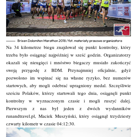
Brixen Dolomiten Marathon 2018 / fot. materiały prasowe organizatora
Na 34 kilometrze biegu znajdował się punkt kontrolny, który
trzeba było osiągnąć najpóźniej w sześć godzin. Organizatorzy
okazali się nieugięci i mnóstwo biegaczy musiało zakończyć
swoją przygodę z BDM. Przynajmniej oficjalnie, gdyż
pozwolono im wspinać się na własne ryzyko, bez numerów
startowych, aby mogli odebrać upragniony medal. Szczęśliwie
sześciu Polaków, którzy startowali tego dnia, osiągnęli punkt
kontrolny w wyznaczonym czasie i mogli ruszyć dalej.
Pierwszym z nas był jeden z dwóch wysłanników
runandtravel.pl, Maciek Muszyński, który osiągnął trzydziesty
czwarty kilometr w czasie 04:12:30.