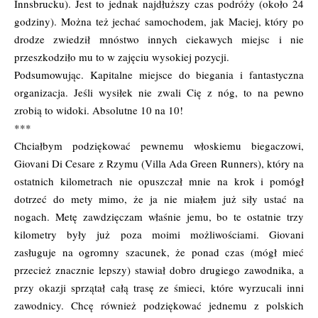
Innsbrucku). Jest to jednak najdłuższy czas podróży (około 24
godziny). Można też jechać samochodem, jak Maciej, który po
drodze zwiedził mnóstwo innych ciekawych miejsc i nie
przeszkodziło mu to w zajęciu wysokiej pozycji.
Podsumowując. Kapitalne miejsce do biegania i fantastyczna
organizacja. Jeśli wysiłek nie zwali Cię z nóg, to na pewno
zrobią to widoki. Absolutne 10 na 10!
***
Chciałbym podziękować pewnemu włoskiemu biegaczowi,
Giovani Di Cesare z Rzymu (Villa Ada Green Runners), który na
ostatnich kilometrach nie opuszczał mnie na krok i pomógł
dotrzeć do mety mimo, że ja nie miałem już siły ustać na
nogach. Metę zawdzięczam właśnie jemu, bo te ostatnie trzy
kilometry były już poza moimi możliwościami. Giovani
zasługuje na ogromny szacunek, że ponad czas (mógł mieć
przecież znacznie lepszy) stawiał dobro drugiego zawodnika, a
przy okazji sprzątał całą trasę ze śmieci, które wyrzucali inni
zawodnicy. Chcę również podziękować jednemu z polskich