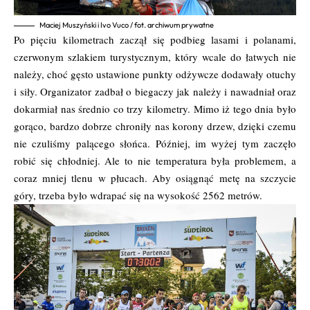
Maciej Muszyński i Ivo Vuco / fot. archiwum prywatne
Po pięciu kilometrach zaczął się podbieg lasami i polanami,
czerwonym szlakiem turystycznym, który wcale do łatwych nie
należy, choć gęsto ustawione punkty odżywcze dodawały otuchy
i siły. Organizator zadbał o biegaczy jak należy i nawadniał oraz
dokarmiał nas średnio co trzy kilometry. Mimo iż tego dnia było
gorąco, bardzo dobrze chroniły nas korony drzew, dzięki czemu
nie czuliśmy palącego słońca. Później, im wyżej tym zaczęło
robić się chłodniej. Ale to nie temperatura była problemem, a
coraz mniej tlenu w płucach. Aby osiągnąć metę na szczycie
góry, trzeba było wdrapać się na wysokość 2562 metrów.