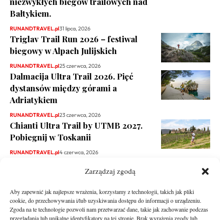
niezwykłych biegów trailowych nad
Bałtykiem.
RUNANDTRAVEL.pl
31 lipca, 2026
Triglav Trail Run 2026 – festiwal
biegowy w Alpach Julijskich
RUNANDTRAVEL.pl
25 czerwca, 2026
Dalmacija Ultra Trail 2026. Pięć
dystansów między górami a
Adriatykiem
RUNANDTRAVEL.pl
23 czerwca, 2026
Chianti Ultra Trail by UTMB 2027.
Pobiegnij w Toskanii
RUNANDTRAVEL.pl
4 czerwca, 2026
Zarządzaj zgodą
Aby zapewnić jak najlepsze wrażenia, korzystamy z technologii, takich jak pliki
cookie, do przechowywania i/lub uzyskiwania dostępu do informacji o urządzeniu.
Zgoda na te technologie pozwoli nam przetwarzać dane, takie jak zachowanie podczas
przeglądania lub unikalne identyfikatory na tej stronie. Brak wyrażenia zgody lub