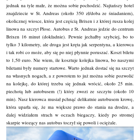
jednak na tyle małe, że można sobie pochodzić. Najtańszy hotel
znajdziecie w St. Andreas (około 350 zł/doba ze śniadaniem),
okolicznej wiosce, która jest częścią Brixen i z której rusza kolej
linowa na szczyt Plose. Autobus z St. Andreas jedzie do centrum
Brixen 16 minut (dokładnie). Pewnie jechałby szybciej, bo to
tylko 3 kilometry, ale droga jest kręta jak serpentyna, a kierowca
i tak robi co może, aby się po niej płynnie poruszać. Koszt biletu
to 1,50 euro. Nie wiem, ile kosztuje kolejka linowa, bo naszymi
biletami były numery startowe. Warto jednak dostać się na szczyt
na własnych nogach, a z powrotem to już można sobie pozwolić
na kolejkę, do której trzeba się jednak wrócić, około 25 min.
piechotą lub autobusem (!) który zwozi ze szczytu (około 10
min). Nasz kierowca musiał pchnąć delikatnie autobusem krowę,
która uparła się, że ma większe prawo do stania na drodze, a
dalej widziałem strach w oczach biegaczy, kiedy po stromej
skarpie wiozący nas autobus toczył się powoli i ociężale.