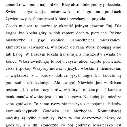
zmasakrował mnie najbardziej. Bieg absolutnie godny polecenia.
Świetna organizacja, mistrzowska obsługa na punktach
żywieniowych, fantastyczni kibice i rewelacyjna pogoda.
Co do miejsca, to można je określić jednym słowem: Raj. Dla
kogoś, kto kocha góry, widok zapiera dech w piersiach. Piękne
miasteczko i jego okolice, uśmiechnięci mieszkańcy,
klimatyczne kawiarenki, w których od rana Włosi popijają wino
lub kawę. W każdym lokalu transmisja z mistrzostw świata (w
końcu Włosi uwielbiają futbol), czyste ulice, czyste powietrze,
cisza i spokój. Wszyscy mówią w języku włoskim i niemieckim,
a większość zna bardzo dobrze język angielski. Ludzie są
pomocni i uśmiechnięci. Ale uwaga! Niewiele jest w Brixen
restauracji, kawiarni czy barów, w których można płacić kartą, a
bankomatów również jest jak na lekarstwo. Najlepiej jest mieć ze
sobą gotówkę. To samo tyczy się maszyn z napojami i biletów
komunikacyjnych. Gotówka jest niezbędna. Komunikacją
miejską są tylko autobusy, które w dni deszczowe jeżdżą co
godzinę, a w dni słoneczne co pół godziny. Miasteczko jest