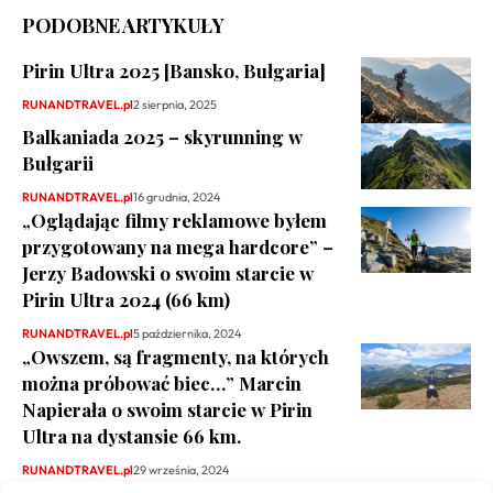
PODOBNE ARTYKUŁY
Pirin Ultra 2025 [Bansko, Bułgaria]
RUNANDTRAVEL.pl
2 sierpnia, 2025
Balkaniada 2025 – skyrunning w
Bułgarii
RUNANDTRAVEL.pl
16 grudnia, 2024
„Oglądając filmy reklamowe byłem
przygotowany na mega hardcore” –
Jerzy Badowski o swoim starcie w
Pirin Ultra 2024 (66 km)
RUNANDTRAVEL.pl
5 października, 2024
„Owszem, są fragmenty, na których
można próbować biec…” Marcin
Napierała o swoim starcie w Pirin
Ultra na dystansie 66 km.
RUNANDTRAVEL.pl
29 września, 2024