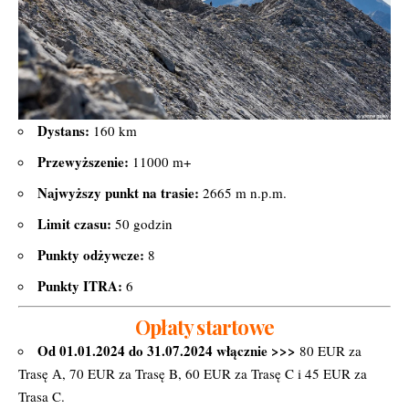
Dystans:
160 km
Przewyższenie:
11000 m+
Najwyższy punkt na trasie:
2665 m n.p.m.
Limit czasu:
50 godzin
Punkty odżywcze:
8
Punkty ITRA:
6
Opłaty startowe
Od 01.01.2024 do 31.07.2024 włącznie >>>
80 EUR za
Trasę А, 70 EUR za Trasę B, 60 EUR za Trasę C i 45 EUR za
Trasa C.