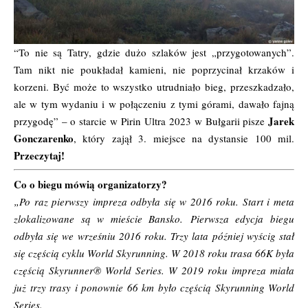
“To nie są Tatry, gdzie dużo szlaków jest „przygotowanych”.
Tam nikt nie poukładał kamieni, nie poprzycinał krzaków i
korzeni. Być może to wszystko utrudniało bieg, przeszkadzało,
ale w tym wydaniu i w połączeniu z tymi górami, dawało fajną
Jarek
przygodę” – o starcie w
Pirin Ultra
2023 w Bułgarii pisze
Gonczarenko
, który zajął 3. miejsce na dystansie 100 mil.
Przeczytaj!
Co o biegu mówią organizatorzy?
„Po raz pierwszy impreza odbyła się w 2016 roku. Start i meta
zlokalizowane są w mieście Bansko. Pierwsza edycja biegu
odbyła się we wrześniu 2016 roku. Trzy lata później wyścig stał
się częścią cyklu World Skyrunning. W 2018 roku trasa 66K była
częścią Skyrunner® World Series. W 2019 roku impreza miała
już trzy trasy i ponownie 66 km było częścią Skyrunning World
Series.