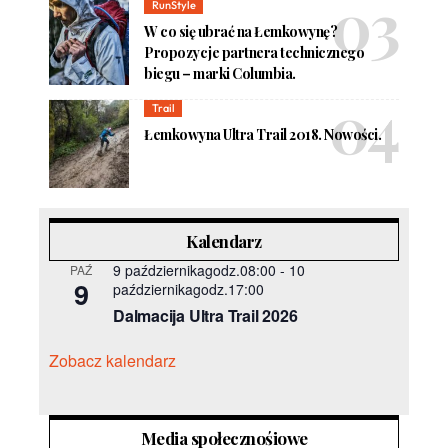
RunStyle
W co się ubrać na Łemkowynę?
Propozycje partnera technicznego
biegu – marki Columbia.
Trail
Łemkowyna Ultra Trail 2018. Nowości.
Kalendarz
9 październikagodz.08:00
-
10
PAŹ
9
październikagodz.17:00
Dalmacija Ultra Trail 2026
Zobacz kalendarz
Media społecznośiowe