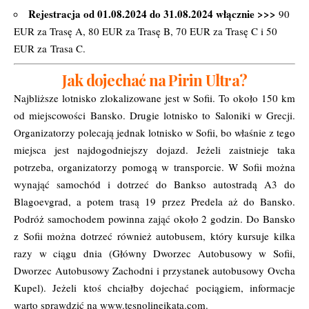
Rejestracja od 01.08.2024 do 31.08.2024 włącznie >>>
90
EUR za Trasę A, 80 EUR za Trasę B, 70 EUR za Trasę C i 50
EUR za Trasa C.
Jak dojechać na Pirin Ultra?
Najbliższe lotnisko zlokalizowane jest w Sofii. To około 150 km
od miejscowości Bansko. Drugie lotnisko to Saloniki w Grecji.
Organizatorzy polecają jednak lotnisko w Sofii, bo właśnie z tego
miejsca jest najdogodniejszy dojazd. Jeżeli zaistnieje taka
potrzeba, organizatorzy pomogą w transporcie. W Sofii można
wynająć samochód i dotrzeć do Bankso autostradą A3 do
Blagoevgrad, a potem trasą 19 przez Predela aż do Bansko.
Podróż samochodem powinna zająć około 2 godzin. Do Bansko
z Sofii można dotrzeć również autobusem, który kursuje kilka
razy w ciągu dnia (Główny Dworzec Autobusowy w Sofii,
Dworzec Autobusowy Zachodni i przystanek autobusowy Ovcha
Kupel). Jeżeli ktoś chciałby dojechać pociągiem, informacje
warto sprawdzić na
www.tesnolineikata.com
.