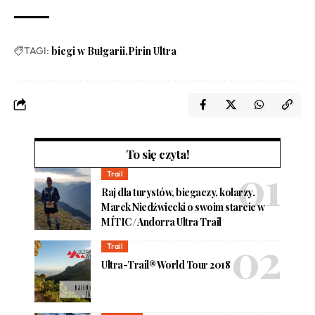
TAGI:
biegi w Bułgarii
Pirin Ultra
To się czyta!
Trail
Raj dla turystów, biegaczy, kolarzy.
Marek Niedźwiecki o swoim starcie w
MÍTIC / Andorra Ultra Trail
Trail
Ultra-Trail® World Tour 2018