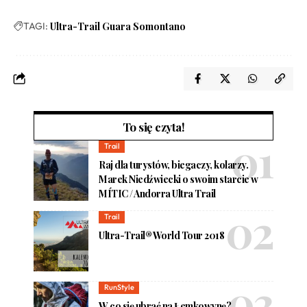
TAGI:
Ultra-Trail Guara Somontano
To się czyta!
Trail
Raj dla turystów, biegaczy, kolarzy.
Marek Niedźwiecki o swoim starcie w
MÍTIC / Andorra Ultra Trail
Trail
Ultra-Trail® World Tour 2018
RunStyle
W co się ubrać na Łemkowynę?