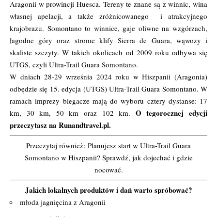
Aragonii w prowincji Huesca. Tereny te znane są z winnic, wina
własnej apelacji, a także zróżnicowanego i atrakcyjnego
krajobrazu. Somontano to winnice, gaje oliwne na wzgórzach,
łagodne góry oraz strome klify Sierra de Guara, wąwozy i
skaliste szczyty. W takich okolicach od 2009 roku odbywa się
UTGS, czyli Ultra-Trail Guara Somontano.
W dniach 28-29 września 2024 roku w Hiszpanii (Aragonia)
odbędzie się 15. edycja (UTGS)
Ultra-Trail Guara Somontano
. W
ramach imprezy biegacze mają do wyboru cztery dystanse: 17
O tegorocznej edycji
km, 30 km, 50 km oraz 102 km.
przeczytasz na Runandtravel.pl.
Przeczytaj również:
Planujesz start w Ultra-Trail Guara
Somontano w Hiszpanii? Sprawdź, jak dojechać i gdzie
nocować.
Jakich lokalnych produktów i dań warto spróbować?
młoda jagnięcina z Aragonii