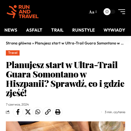
Aa
NEWS
ASFALT
TRAIL
RUNSTYLE
WYWIADY
Strona główna
»
Planujesz start w Ultra-Trail Guara Somontano w Hiszpanii? Sprawdź, co i gdzie zjeść!
Travel
Planujesz start w Ultra-Trail
Guara Somontano w
Hiszpanii? Sprawdź, co i gdzie
zjeść!
7 czerwca, 2024
3 min. czytania