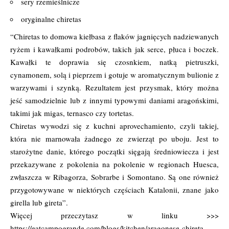
sery rzemieślnicze
oryginalne chiretas
“Chiretas to domowa kiełbasa z flaków jagnięcych nadziewanych
ryżem i kawałkami podrobów, takich jak serce, płuca i boczek.
Kawałki te doprawia się czosnkiem, natką pietruszki,
cynamonem, solą i pieprzem i gotuje w aromatycznym bulionie z
warzywami i szynką. Rezultatem jest przysmak, który można
jeść samodzielnie lub z innymi typowymi daniami aragońskimi,
takimi jak migas, ternasco czy tortetas.
Chiretas wywodzi się z kuchni aprovechamiento, czyli takiej,
która nie marnowała żadnego ze zwierząt po uboju. Jest to
starożytne danie, którego początki sięgają średniowiecza i jest
przekazywane z pokolenia na pokolenie w regionach Huesca,
zwłaszcza w Ribagorza, Sobrarbe i Somontano. Są one również
przygotowywane w niektórych częściach Katalonii, znane jako
girella lub gireta”.
Więcej przeczytasz w linku >>>
https://eatcampogrande.com/blogs/kitchen/aragonese-chireta