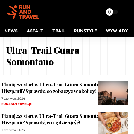
NEWS
ASFALT
TRAIL
RUNSTYLE
WYWIADY
Ultra-Trail Guara
Somontano
Planujesz start w Ultra-Trail Guara Somontano w
Hiszpanii? Sprawdź, co zobaczyć w okolicy!
7 czerwca, 2024
RUNANDTRAVEL.pl
Planujesz start w Ultra-Trail Guara Somontano w
Hiszpanii? Sprawdź, co i gdzie zjeść!
7 czerwca, 2024