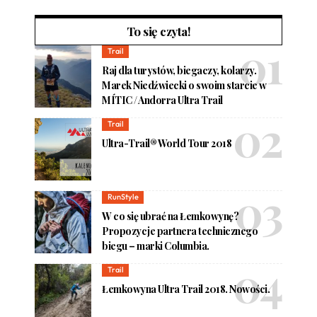
To się czyta!
Trail
Raj dla turystów, biegaczy, kolarzy.
Marek Niedźwiecki o swoim starcie w
MÍTIC / Andorra Ultra Trail
Trail
Ultra-Trail® World Tour 2018
RunStyle
W co się ubrać na Łemkowynę?
Propozycje partnera technicznego
biegu – marki Columbia.
Trail
Łemkowyna Ultra Trail 2018. Nowości.