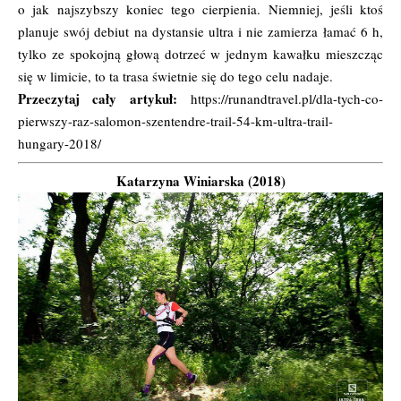
o jak najszybszy koniec tego cierpienia. Niemniej, jeśli ktoś
planuje swój debiut na dystansie ultra i nie zamierza łamać 6 h,
tylko ze spokojną głową dotrzeć w jednym kawałku mieszcząc
się w limicie, to ta trasa świetnie się do tego celu nadaje.
Przeczytaj cały artykuł:
https://runandtravel.pl/dla-tych-co-
pierwszy-raz-salomon-szentendre-trail-54-km-ultra-trail-
hungary-2018/
Katarzyna Winiarska (2018)