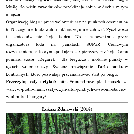
Myślę, że wielu zawodników przeklinała sobie w duchu w tym
miejscu.
Organizację biegu i pracę wolontariuszy na punktach oceniam na
6. Niczego nie brakowało i nikt niczego nie żałował. Życzliwości
i uśmiechów nie było końca. No i zapewnienie przez
organizatora lodu na punktach SUPER. Ciekawym
rozwiązaniem, z którym spotkałem się pierwszy raz była forma
pomiaru czasu. „Zegarek ” dla biegacza i mobilne punkty w
rękach wolontariuszy. Świetne rozwiązanie. Dużo punktów
kontrolnych, które pozwalają przeanalizować start po biegu.
Przeczytaj cały artykuł:
https://runandtravel.pl/jak-muszki-w-
walce-o-pudlo-namieszaly-czyli-artur-jendrych-o-swoim-starcie-
w-ultra-trail-hungary/
Łukasz Zdanowski (2018)