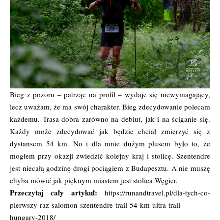
Bieg z pozoru – patrząc na profil – wydaje się niewymagający,
lecz uważam, że ma swój charakter. Bieg zdecydowanie polecam
każdemu. Trasa dobra zarówno na debiut, jak i na ściganie się.
Każdy może zdecydować jak będzie chciał zmierzyć się z
dystansem 54 km. No i dla mnie dużym plusem było to, że
mogłem przy okazji zwiedzić kolejny kraj i stolicę. Szentendre
jest niecałą godzinę drogi pociągiem z Budapesztu. A nie muszę
chyba mówić jak pięknym miastem jest stolica Węgier.
Przeczytaj cały artykuł:
https://runandtravel.pl/dla-tych-co-
pierwszy-raz-salomon-szentendre-trail-54-km-ultra-trail-
hungary-2018/