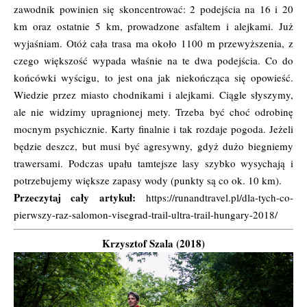
zawodnik powinien się skoncentrować: 2 podejścia na 16 i 20
km oraz ostatnie 5 km, prowadzone asfaltem i alejkami. Już
wyjaśniam. Otóż cała trasa ma około 1100 m przewyższenia, z
czego większość wypada właśnie na te dwa podejścia. Co do
końcówki wyścigu, to jest ona jak niekończąca się opowieść.
Wiedzie przez miasto chodnikami i alejkami. Ciągle słyszymy,
ale nie widzimy upragnionej mety. Trzeba być choć odrobinę
mocnym psychicznie. Karty finalnie i tak rozdaje pogoda. Jeżeli
będzie deszcz, but musi być agresywny, gdyż dużo biegniemy
trawersami. Podczas upału tamtejsze lasy szybko wysychają i
potrzebujemy większe zapasy wody (punkty są co ok. 10 km).
Przeczytaj cały artykuł:
https://runandtravel.pl/dla-tych-co-
pierwszy-raz-salomon-visegrad-trail-ultra-trail-hungary-2018/
Krzysztof Szala (2018)