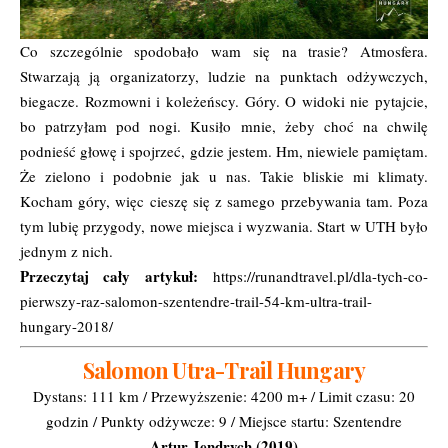
Co szczególnie spodobało wam się na trasie? Atmosfera.
Stwarzają ją organizatorzy, ludzie na punktach odżywczych,
biegacze. Rozmowni i koleżeńscy. Góry. O widoki nie pytajcie,
bo patrzyłam pod nogi. Kusiło mnie, żeby choć na chwilę
podnieść głowę i spojrzeć, gdzie jestem. Hm, niewiele pamiętam.
Że zielono i podobnie jak u nas. Takie bliskie mi klimaty.
Kocham góry, więc cieszę się z samego przebywania tam. Poza
tym lubię przygody, nowe miejsca i wyzwania. Start w UTH było
jednym z nich.
Przeczytaj cały artykuł:
https://runandtravel.pl/dla-tych-co-
pierwszy-raz-salomon-szentendre-trail-54-km-ultra-trail-
hungary-2018/
Salomon Utra-Trail Hungary
Dystans: 111 km / Przewyższenie: 4200 m+ / Limit czasu: 20
godzin / Punkty odżywcze: 9 / Miejsce startu: Szentendre
Artur Jendrych (2019)