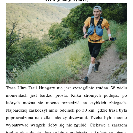
Trasa Ultra Trail Hungary nie jest szczególnie trudna. W wielu
momentach jest bardzo prosta. Kilka stromych podejść, po
których można się mocno rozpędzić na szybkich zbiegach.
Najbardziej zaskoczył mnie odcinek po 30 km, gdzie trasa była
poprowadzona na dziko między drzewami. Trzeba było mocno
wypatrywać wstążek, żeby się nie zgubić. Ciekawe a zarazem
trudne okazały się dwa ostatnie podejścia w końcówce biegu.