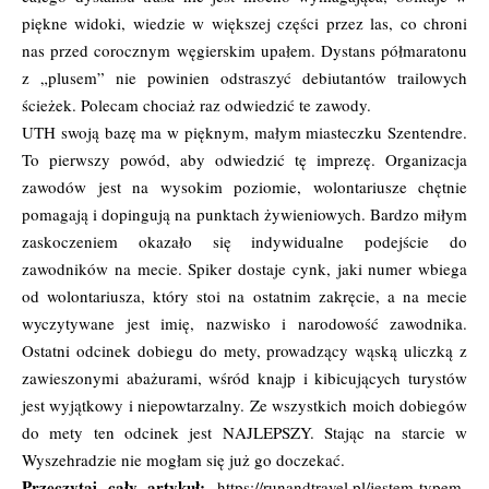
piękne widoki, wiedzie w większej części przez las, co chroni
nas przed corocznym węgierskim upałem. Dystans półmaratonu
z „plusem” nie powinien odstraszyć debiutantów trailowych
ścieżek. Polecam chociaż raz odwiedzić te zawody.
UTH swoją bazę ma w pięknym, małym miasteczku Szentendre.
To pierwszy powód, aby odwiedzić tę imprezę. Organizacja
zawodów jest na wysokim poziomie, wolontariusze chętnie
pomagają i dopingują na punktach żywieniowych. Bardzo miłym
zaskoczeniem okazało się indywidualne podejście do
zawodników na mecie. Spiker dostaje cynk, jaki numer wbiega
od wolontariusza, który stoi na ostatnim zakręcie, a na mecie
wyczytywane jest imię, nazwisko i narodowość zawodnika.
Ostatni odcinek dobiegu do mety, prowadzący wąską uliczką z
zawieszonymi abażurami, wśród knajp i kibicujących turystów
jest wyjątkowy i niepowtarzalny. Ze wszystkich moich dobiegów
do mety ten odcinek jest NAJLEPSZY. Stając na starcie w
Wyszehradzie nie mogłam się już go doczekać.
Przeczytaj cały artykuł:
https://runandtravel.pl/jestem-typem-