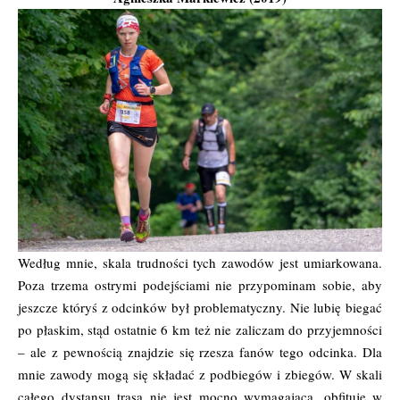
Według mnie, skala trudności tych zawodów jest umiarkowana.
Poza trzema ostrymi podejściami nie przypominam sobie, aby
jeszcze któryś z odcinków był problematyczny. Nie lubię biegać
po płaskim, stąd ostatnie 6 km też nie zaliczam do przyjemności
– ale z pewnością znajdzie się rzesza fanów tego odcinka. Dla
mnie zawody mogą się składać z podbiegów i zbiegów. W skali
całego dystansu trasa nie jest mocno wymagająca, obfituje w