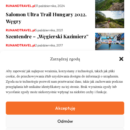
RUNANDTRAVEL.pl
31 października, 2024
Salomon Ultra Trail Hungary 2022.
Węgry
RUNANDTRAVEL.pl
5 października, 2021
Szentendre – „Węgierski Kazimierz”
RUNANDTRAVEL.pl
2 października, 2017
Zarządzaj zgodą
Aby zapewnić jak najlepsze wrażenia, korzystamy z technologii, takich jak pliki
cookie, do przechowywania i/lub uzyskiwania dostępu do informacji o urządzeniu.
Zgoda na te technologie pozwoli nam przetwarzać dane, takie jak zachowanie podczas
przeglądania lub unikalne identyfikatory na tej stronie. Brak wyrażenia zgody lub
wycofanie zgody może niekorzystnie wpłynąć na niektóre cechy i funkcje.
runandtravel.pl - wszelkie prawa zastrzeżone
News
O nas
Akceptuję
Asfalt
Zostań Patronem
Odmów
Trail
Kontakt