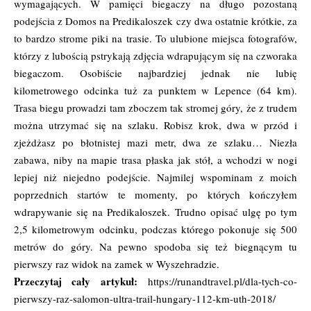
wymagających. W pamięci biegaczy na długo pozostaną
podejścia z Domos na Predikaloszek czy dwa ostatnie krótkie, za
to bardzo strome piki na trasie. To ulubione miejsca fotografów,
którzy z lubością pstrykają zdjęcia wdrapującym się na czworaka
biegaczom. Osobiście najbardziej jednak nie lubię
kilometrowego odcinka tuż za punktem w Lepence (64 km).
Trasa biegu prowadzi tam zboczem tak stromej góry, że z trudem
można utrzymać się na szlaku. Robisz krok, dwa w przód i
zjeżdżasz po błotnistej mazi metr, dwa ze szlaku… Niezła
zabawa, niby na mapie trasa płaska jak stół, a wchodzi w nogi
lepiej niż niejedno podejście. Najmilej wspominam z moich
poprzednich startów te momenty, po których kończyłem
wdrapywanie się na Predikaloszek. Trudno opisać ulgę po tym
2,5 kilometrowym odcinku, podczas którego pokonuje się 500
metrów do góry. Na pewno spodoba się też biegnącym tu
pierwszy raz widok na zamek w Wyszehradzie.
Przeczytaj cały artykuł:
https://runandtravel.pl/dla-tych-co-
pierwszy-raz-salomon-ultra-trail-hungary-112-km-uth-2018/