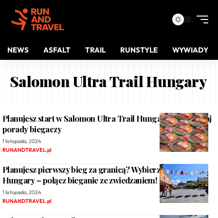
NEWS
ASFALT
TRAIL
RUNSTYLE
WYWIADY
Salomon Ultra Trail Hungary
Planujesz start w Salomon Ultra Trail Hungary? Przeczytaj
porady biegaczy
1 listopada, 2024
RUNANDTRAVEL.pl
Planujesz pierwszy bieg za granicą? Wybierz Ultra Trail
Hungary – połącz bieganie ze zwiedzaniem!
1 listopada, 2024
RUNANDTRAVEL.pl