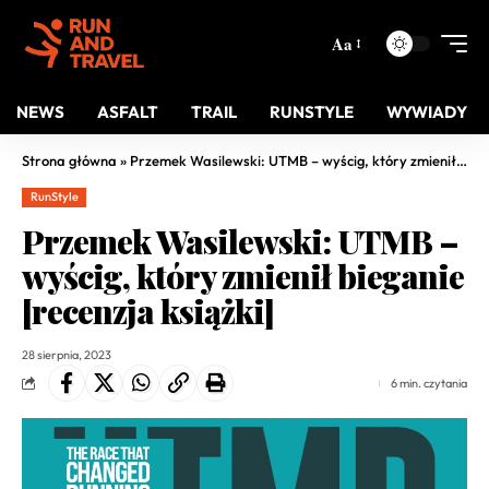
Aa
NEWS
ASFALT
TRAIL
RUNSTYLE
WYWIADY
Strona główna
»
Przemek Wasilewski: UTMB – wyścig, który zmienił bieganie [recenzja książki]
RunStyle
Przemek Wasilewski: UTMB –
wyścig, który zmienił bieganie
[recenzja książki]
28 sierpnia, 2023
6 min. czytania