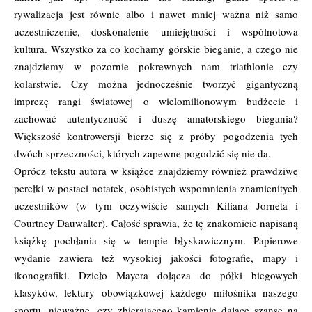
rywalizacja jest równie albo i nawet mniej ważna niż samo
uczestniczenie, doskonalenie umiejętności i wspólnotowa
kultura. Wszystko za co kochamy górskie bieganie, a czego nie
znajdziemy w pozornie pokrewnych nam triathlonie czy
kolarstwie. Czy można jednocześnie tworzyć gigantyczną
imprezę rangi światowej o wielomilionowym budżecie i
zachować autentyczność i duszę amatorskiego biegania?
Większość kontrowersji bierze się z próby pogodzenia tych
dwóch sprzeczności, których zapewne pogodzić się nie da.
Oprócz tekstu autora w książce znajdziemy również prawdziwe
perełki w postaci notatek, osobistych wspomnienia znamienitych
uczestników (w tym oczywiście samych Kiliana Jorneta i
Courtney Dauwalter). Całość sprawia, że tę znakomicie napisaną
książkę pochłania się w tempie błyskawicznym. Papierowe
wydanie zawiera też wysokiej jakości fotografie, mapy i
ikonografiki. Dzieło Mayera dołącza do półki biegowych
klasyków, lektury obowiązkowej każdego miłośnika naszego
sportu, nieważne, czy zbierającego kamienie dające szansę na