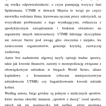
się wielka odpowiedzialność, o czym pamiętają wszyscy fani
Spidermana. UTMB w słowach Mayera to wciąż po części
niewielka rodzinna firma, kierowana ręcznie przez założycieli, ze
wszystkimi problemami z tego wynikającymi, zwłaszcza z
apodyktycznym zarządzaniem i brakiem otwartości na
argumenty innych interesariuszy. UTMB liderując dyscyplinie
nie zawsze bierze pod uwagę głos otoczenia i niejako, ku
zaskoczeniu organizatorów, generuje krytykę, zazwyczaj
zasłużoną.
Autor bez nadmiernie ulgowej taryfy opisuje trudne sprawy,
takie jak kwestie finansów, zarzuty o monopolizację związane z
obowiązkowym udziałem w biegach World Series, alians
kapitałowy z Ironmanem (obecnie mniejszościowym
udziałowcem UTMB) czy bagatelizowanie kwestii udziału
kobiet.
Według autora, biegi górskie są jednym z nielicznych sportów,
które można określić mianem „sportów z duszą” (soul sports),
takich jak np. wspinaczka lub surfing, gdzie sportowa