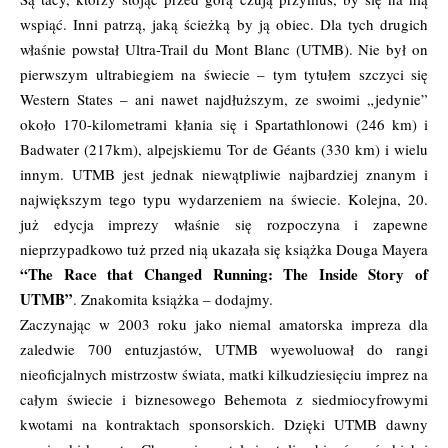
wspiąć. Inni patrzą, jaką ścieżką by ją obiec. Dla tych drugich
właśnie powstał Ultra-Trail du Mont Blanc (UTMB). Nie był on
pierwszym ultrabiegiem na świecie – tym tytułem szczyci się
Western States – ani nawet najdłuższym, ze swoimi „jedynie”
około 170-kilometrami kłania się i Spartathlonowi (246 km) i
Badwater (217km), alpejskiemu Tor de Géants (330 km) i wielu
innym. UTMB jest jednak niewątpliwie najbardziej znanym i
największym tego typu wydarzeniem na świecie. Kolejna, 20.
już edycja imprezy właśnie się rozpoczyna i zapewne
nieprzypadkowo tuż przed nią ukazała się książka Douga Mayera
“The Race that Changed Running: The Inside Story of
UTMB”
. Znakomita książka – dodajmy.
Zaczynając w 2003 roku jako niemal amatorska impreza dla
zaledwie 700 entuzjastów, UTMB wyewoluował do rangi
nieoficjalnych mistrzostw świata, matki kilkudziesięciu imprez na
całym świecie i biznesowego Behemota z siedmiocyfrowymi
kwotami na kontraktach sponsorskich. Dzięki UTMB dawny