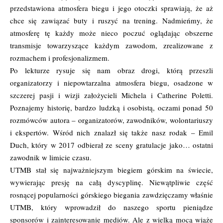
przedstawiona atmosfera biegu i jego otoczki sprawiają, że aż
chce się zawiązać buty i ruszyć na trening. Nadmieńmy, że
atmosferę tę każdy może nieco poczuć oglądając obszerne
transmisje towarzyszące każdym zawodom, zrealizowane z
rozmachem i profesjonalizmem.
Po lekturze rysuje się nam obraz drogi, którą przeszli
organizatorzy i niepowtarzalna atmosfera biegu, osadzone w
szczerej pasji i wizji założycieli Michela i Catherine Poletti.
Poznajemy historię, bardzo ludzką i osobistą, oczami ponad 50
rozmówców autora – organizatorów, zawodników, wolontariuszy
i ekspertów. Wśród nich znalazł się także nasz rodak – Emil
Duch, który w 2017 odbierał ze sceny gratulacje jako… ostatni
zawodnik w limicie czasu.
UTMB stał się najważniejszym biegiem górskim na świecie,
wywierając presję na całą dyscyplinę. Niewątpliwie część
rosnącej popularności górskiego biegania zawdzięczamy właśnie
UTMB, który wprowadził do naszego sportu pieniądze
sponsorów i zainteresowanie mediów. Ale z wielką mocą wiąże