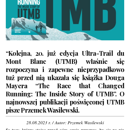
“Kolejna, 20. już edycja Ultra-Trail du
Mont Blanc (UTMB) właśnie się
rozpoczyna i zapewne nieprzypadkowo
tuż przed nią ukazała się książka Douga
Mayera “The Race that Changed
Running: The Inside Story of UTMB”. O
najnowszej publikacji poświęconej UTMB
pisze Przemek Wasilewski.
28.08.2023 r. /
Autor: Przemek Wasilewski
Są tacy, którzy stojąc przed górą czują przymus, by się na nią