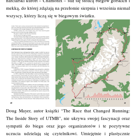
narciarski kurort – Chamonix – stał się stolicą biegów górskich i
mekką, do której zdążają na przełomie sierpnia i września niemal
wszyscy, którzy liczą się w biegowym światku.
Doug Mayer, autor książki “The Race that Changed Running:
The Inside Story of UTMB”, nie ukrywa swojej fascynacji oraz
sympatii do biegu oraz jego organizatorów i te pozytywne
uczucia udzielają się czytelnikowi. Umiejętnie i plastycznie