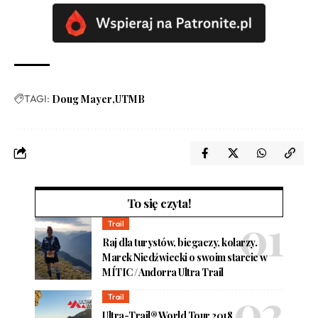
TAGI:
Doug Mayer
UTMB
To się czyta!
Trail
Raj dla turystów, biegaczy, kolarzy.
Marek Niedźwiecki o swoim starcie w
MÍTIC / Andorra Ultra Trail
Trail
Ultra-Trail® World Tour 2018