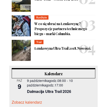
RunStyle
W co się ubrać na Łemkowynę?
Propozycje partnera technicznego
biegu – marki Columbia.
Trail
Łemkowyna Ultra Trail 2018. Nowości.
Kalendarz
9 październikagodz.08:00
-
10
PAŹ
9
październikagodz.17:00
Dalmacija Ultra Trail 2026
Zobacz kalendarz