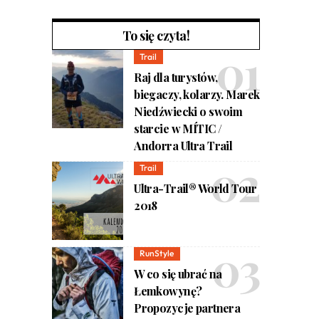
To się czyta!
Trail
Raj dla turystów,
biegaczy, kolarzy. Marek
Niedźwiecki o swoim
starcie w MÍTIC /
Andorra Ultra Trail
Trail
Ultra-Trail® World Tour
2018
RunStyle
W co się ubrać na
Łemkowynę?
Propozycje partnera