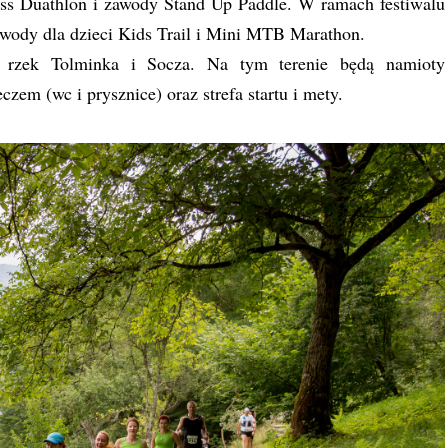
ss Duathlon i zawody Stand Up Paddle. W ramach festiwalu
awody dla dzieci Kids Trail i Mini MTB Marathon.
u rzek Tolminka i Socza. Na tym terenie będą namioty
czem (wc i prysznice) oraz strefa startu i mety.