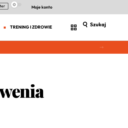
ter
Moje konto
Szukaj
TRENING I ZDROWIE
owenia