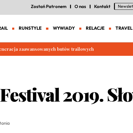
Zostań Patronem
O nas
Kontakt
Newslet
RAIL
RUNSTYLE
WYWIADY
RELACJE
TRAVEL
eneracja zaawansowanych butów trailowych
Festival 2019. Sł
tania