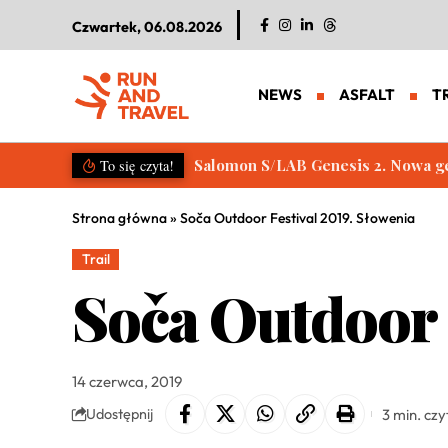
Czwartek, 06.08.2026
NEWS
ASFALT
T
Salomon S/LAB Genesis 2. Nowa g
To się czyta!
Strona główna
»
Soča Outdoor Festival 2019. Słowenia
Trail
Soča Outdoor 
14 czerwca, 2019
3 min. czy
Udostępnij