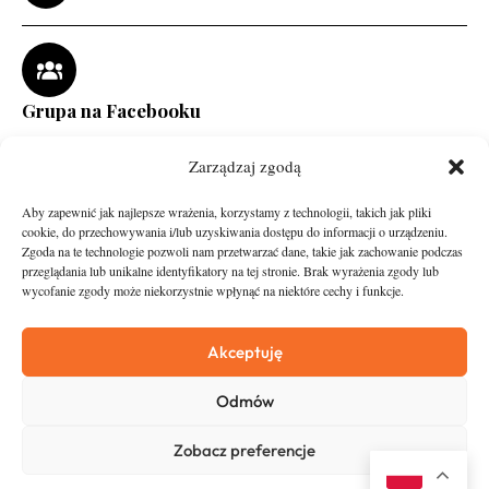
Grupa na Facebooku
Zarządzaj zgodą
Aby zapewnić jak najlepsze wrażenia, korzystamy z technologii, takich jak pliki
cookie, do przechowywania i/lub uzyskiwania dostępu do informacji o urządzeniu.
Zgoda na te technologie pozwoli nam przetwarzać dane, takie jak zachowanie podczas
przeglądania lub unikalne identyfikatory na tej stronie. Brak wyrażenia zgody lub
wycofanie zgody może niekorzystnie wpłynąć na niektóre cechy i funkcje.
runandtravel.pl - wszelkie prawa zastrzeżone
News
O nas
Akceptuję
Asfalt
Zostań Patronem
Odmów
Trail
Kontakt
Wywiady
Newsletter
Zobacz preferencje
RunStyle
Polityka prywatności