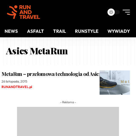
NEWS
ASFALT
TRAIL
RUNSTYLE
WYWIADY
Asics MetaRun
MetaRun – przełomowa technologia od Asicsa
26 listopada, 2015
RUNANDTRAVEL.pl
- Reklama -