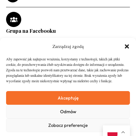
Grupa na Facebooku
Zarządzaj zgodą
Aby zapewnić jak najlepsze wrażenia, korzystamy z technologii, takich jak pliki
cookie, do przechowywania i/lub uzyskiwania dostępu do informacji o urządzeniu.
Zgoda na te technologie pozwoli nam przetwarzać dane, takie jak zachowanie podczas
przeglądania lub unikalne identyfikatory na tej stronie. Brak wyrażenia zgody lub
wycofanie zgody może niekorzystnie wpłynąć na niektóre cechy i funkcje.
runandtravel.pl - wszelkie prawa zastrzeżone
News
O nas
Akceptuję
Asfalt
Zostań Patronem
Odmów
Trail
Kontakt
Wywiady
Newsletter
Zobacz preferencje
RunStyle
Polityka prywatności