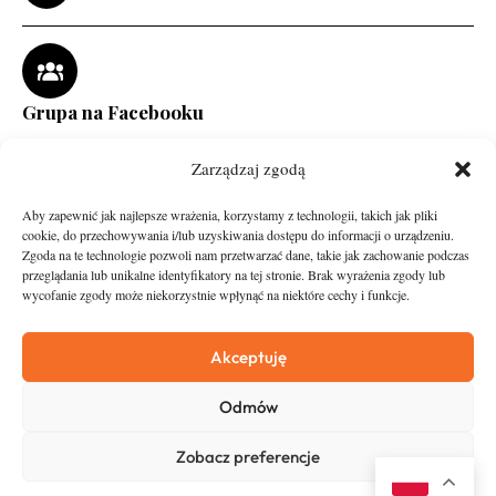
Grupa na Facebooku
Zarządzaj zgodą
Aby zapewnić jak najlepsze wrażenia, korzystamy z technologii, takich jak pliki
cookie, do przechowywania i/lub uzyskiwania dostępu do informacji o urządzeniu.
Zgoda na te technologie pozwoli nam przetwarzać dane, takie jak zachowanie podczas
przeglądania lub unikalne identyfikatory na tej stronie. Brak wyrażenia zgody lub
wycofanie zgody może niekorzystnie wpłynąć na niektóre cechy i funkcje.
runandtravel.pl - wszelkie prawa zastrzeżone
News
O nas
Akceptuję
Asfalt
Zostań Patronem
Odmów
Trail
Kontakt
Wywiady
Newsletter
Zobacz preferencje
RunStyle
Polityka prywatności