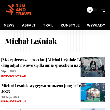
NEWS
ASFALT
TRAIL
RUNSTYLE
WYWIADY
Michał Leśniak
[Moje pierwsze… 100 km] Michał Leśniak: Biegi
długodystansowe są dla mnie sposobem na życie
5 lipca, 2023
RUNANDTRAVEL.pl
Michał Leśniak wygrywa Amazean Jungle Trail by UTMB
2023
18 lutego, 2023
RUNANDTRAVEL.pl