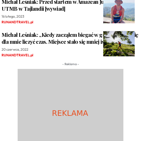
Michał Leśniak: Przed startem w Amazean Jungle Trail by
UTMB w Tajlandii [wywiad]
16 lutego, 2023
RUNANDTRAVEL.pl
Michał Leśniak: „Kiedy zacząłem biegać w górach zaczął się
dla mnie liczyć czas. Miejsce stało się mniej istotne”.
20 czerwca, 2022
RUNANDTRAVEL.pl
- Reklama -