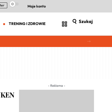
ter
Moje konto
Szukaj
TRENING I ZDROWIE
- Reklama -
̊NKEN