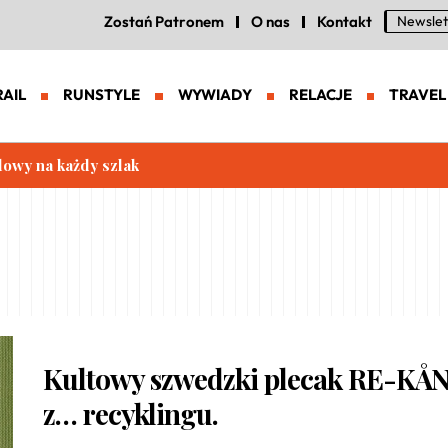
Zostań Patronem
O nas
Kontakt
Newslet
RAIL
RUNSTYLE
WYWIADY
RELACJE
TRAVEL
lowy na każdy szlak
Kultowy szwedzki plecak RE-KA
z… recyklingu.