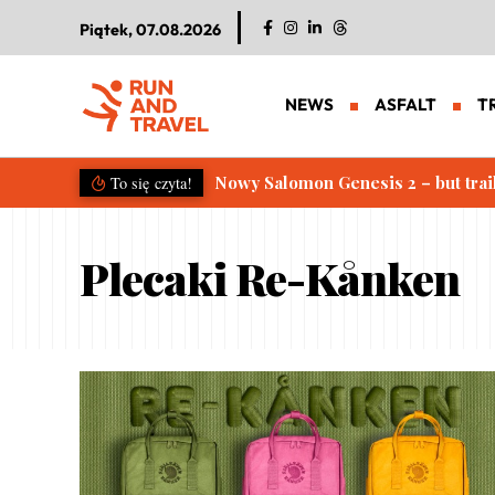
Piątek, 07.08.2026
NEWS
ASFALT
T
Nowy Salomon Genesis 2 – but trai
To się czyta!
Plecaki Re-Kånken