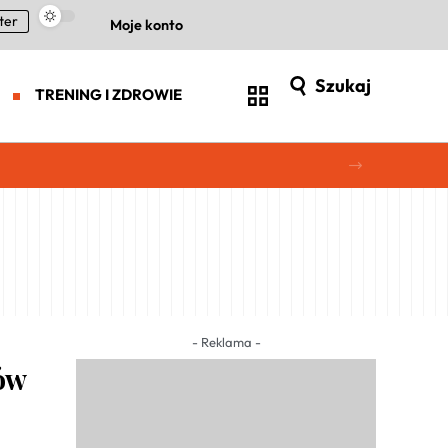
ter
Moje konto
Szukaj
TRENING I ZDROWIE
- Reklama -
ów