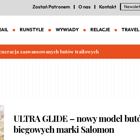
Zostań Patronem
O nas
Kontakt
Newslet
RAIL
RUNSTYLE
WYWIADY
RELACJE
TRAVEL
eneracja zaawansowanych butów trailowych
ULTRA GLIDE – nowy model but
biegowych marki Salomon