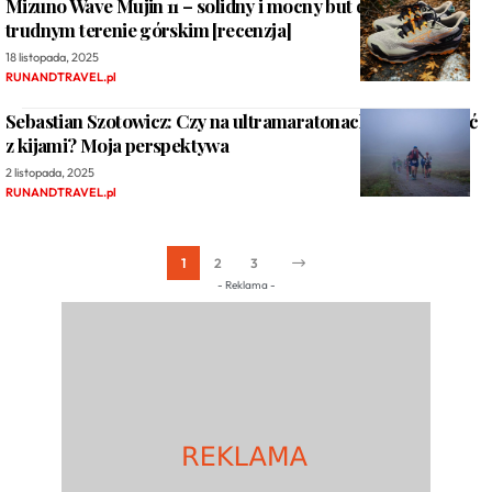
Mizuno Wave Mujin 11 – solidny i mocny but do biegania w
trudnym terenie górskim [recenzja]
18 listopada, 2025
RUNANDTRAVEL.pl
Sebastian Szotowicz: Czy na ultramaratonach warto biegać
z kijami? Moja perspektywa
2 listopada, 2025
RUNANDTRAVEL.pl
1
2
3
- Reklama -