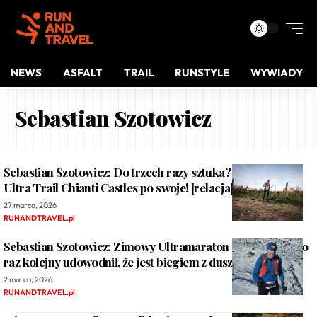
NEWS
ASFALT
TRAIL
RUNSTYLE
WYWIADY
Sebastian Szotowicz
Sebastian Szotowicz: Do trzech razy sztuka? Powrót na
Ultra Trail Chianti Castles po swoje! [relacja]
27 marca, 2026
RUNANDTRAVEL.pl
Sebastian Szotowicz: Zimowy Ultramaraton Karkonoski po
raz kolejny udowodnił, że jest biegiem z duszą [relacja]
2 marca, 2026
RUNANDTRAVEL.pl