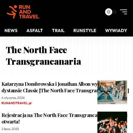
NEWS
ASFALT
TRAIL
RUNSTYLE
WYWIADY
The North Face
Transgrancanaria
Katarzyna Dombrowska i Jonathan Albon wystartują na
dystansie Classic [The North Face Transgrancanaria 2026]
4 stycznia, 2026
RUNANDTRAVEL.pl
Rejestracja na The North Face Transgrancanaria 2026 już
otwarta!
2 lipca, 2025