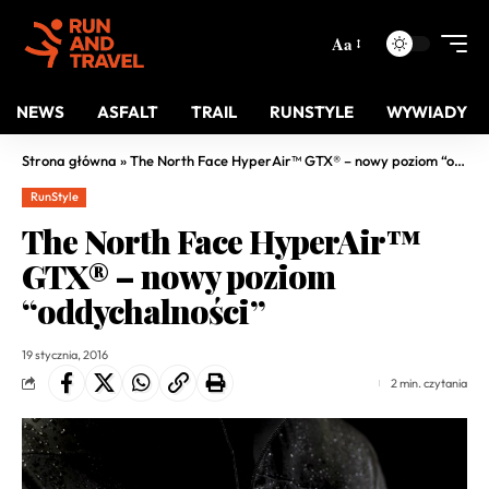
Aa
NEWS
ASFALT
TRAIL
RUNSTYLE
WYWIADY
Strona główna
»
The North Face HyperAir™ GTX® – nowy poziom “oddychalności”
RunStyle
The North Face HyperAir™
GTX® – nowy poziom
“oddychalności”
19 stycznia, 2016
2 min. czytania