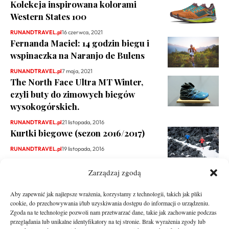
Kolekcja inspirowana kolorami
Western States 100
RUNANDTRAVEL.pl
16 czerwca, 2021
Fernanda Maciel: 14 godzin biegu i
wspinaczka na Naranjo de Bulens
RUNANDTRAVEL.pl
7 maja, 2021
The North Face Ultra MT Winter,
czyli buty do zimowych biegów
wysokogórskich.
RUNANDTRAVEL.pl
21 listopada, 2016
Kurtki biegowe (sezon 2016/2017)
RUNANDTRAVEL.pl
19 listopada, 2016
Zarządzaj zgodą
Aby zapewnić jak najlepsze wrażenia, korzystamy z technologii, takich jak pliki
cookie, do przechowywania i/lub uzyskiwania dostępu do informacji o urządzeniu.
Zgoda na te technologie pozwoli nam przetwarzać dane, takie jak zachowanie podczas
przeglądania lub unikalne identyfikatory na tej stronie. Brak wyrażenia zgody lub