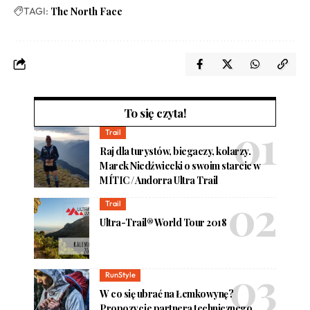
TAGI:
The North Face
To się czyta!
Trail
Raj dla turystów, biegaczy, kolarzy.
Marek Niedźwiecki o swoim starcie w
MÍTIC / Andorra Ultra Trail
Trail
Ultra-Trail® World Tour 2018
RunStyle
W co się ubrać na Łemkowynę?
Propozycje partnera technicznego