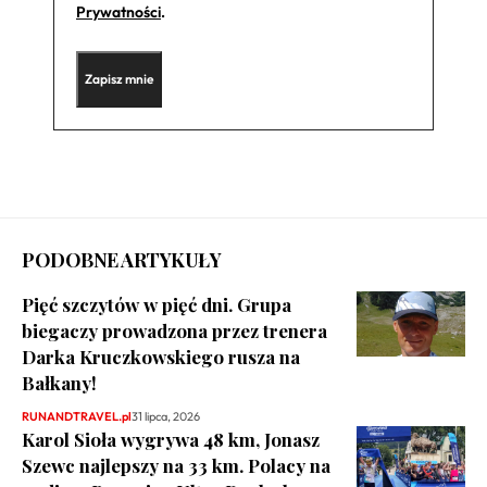
Prywatności
.
PODOBNE ARTYKUŁY
Pięć szczytów w pięć dni. Grupa
biegaczy prowadzona przez trenera
Darka Kruczkowskiego rusza na
Bałkany!
RUNANDTRAVEL.pl
31 lipca, 2026
Karol Sioła wygrywa 48 km, Jonasz
Szewc najlepszy na 33 km. Polacy na