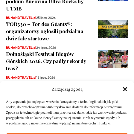
podium Bucovina Ultra Rocks by
UTMB
RUNANDTRAVEL.pl
25 lipca, 2026
TOR330 – Tor des Géants®:
organizatorzy ogłosili podział na
dwie fale startowe
RUNANDTRAVEL.pl
24 lipca, 2026
Dolnośląski Festiwal Biegów
Górskich 2026. Czy padły rekordy
tras?
RUNANDTRAVEL.pl
18 lipca, 2026
Zarządzaj zgodą
Aby zapewnić jak najlepsze wrażenia, korzystamy z technologii, takich jak pliki
cookie, do przechowywania i/lub uzyskiwania dostępu do informacji o urządzeniu.
Zgoda na te technologie pozwoli nam przetwarzać dane, takie jak zachowanie podczas
przeglądania lub unikalne identyfikatory na tej stronie. Brak wyrażenia zgody lub
wycofanie zgody może niekorzystnie wpłynąć na niektóre cechy i funkcje.
runandtravel.pl - wszelkie prawa zastrzeżone