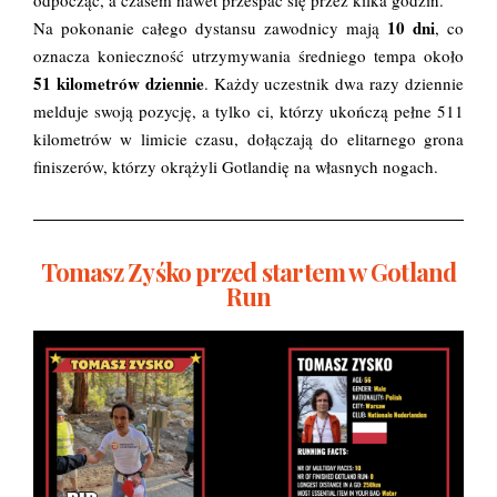
odpocząć, a czasem nawet przespać się przez kilka godzin.
10 dni
Na pokonanie całego dystansu zawodnicy mają
, co
oznacza konieczność utrzymywania średniego tempa około
51 kilometrów dziennie
. Każdy uczestnik dwa razy dziennie
melduje swoją pozycję, a tylko ci, którzy ukończą pełne 511
kilometrów w limicie czasu, dołączają do elitarnego grona
finiszerów, którzy okrążyli Gotlandię na własnych nogach.
Tomasz Zyśko przed startem w Gotland
Run