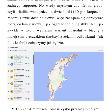
żadnego supportu. No wtedy myślałem aby iść na grubo,
czyli – liofilizowane jedzenie, dwie kurtki i 10 par skarpetek.
Mądrej głowie dość po słowie, więc zacząłem się dopytywać
ludzi, co tam startowali, jak ogarnąć sobie logistykę. No i jak
zwykle w życiu wybrałem wariant pośredni – biegnę z
mniejszym plecaczkiem (lżejszy) z żelami i odżywkami (nie
do włosów) i zobaczymy jak będzie.
Po 1d 22h 34 minutach Tomasz Zyśko przebiegł 235 km i