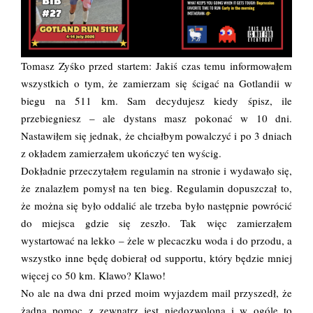
Tomasz Zyśko przed startem:
Jakiś czas temu informowałem
wszystkich o tym, że zamierzam się ścigać na Gotlandii w
biegu na 511 km. Sam decydujesz kiedy śpisz, ile
przebiegniesz – ale dystans masz pokonać w 10 dni.
Nastawiłem się jednak, że chciałbym powalczyć i po 3 dniach
z okładem zamierzałem ukończyć ten wyścig.
Dokładnie przeczytałem regulamin na stronie i wydawało się,
że znalazłem pomysł na ten bieg. Regulamin dopuszczał to,
że można się było oddalić ale trzeba było następnie powrócić
do miejsca gdzie się zeszło. Tak więc zamierzałem
wystartować na lekko – żele w plecaczku woda i do przodu, a
wszystko inne będę dobierał od supportu, który będzie mniej
więcej co 50 km. Klawo? Klawo!
No ale na dwa dni przed moim wyjazdem mail przyszedł, że
żadna pomoc z zewnątrz jest niedozwolona i w ogóle to