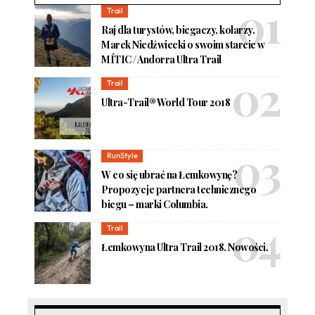
Trail
Raj dla turystów, biegaczy, kolarzy.
Marek Niedźwiecki o swoim starcie w
MÍTIC / Andorra Ultra Trail
Trail
Ultra-Trail® World Tour 2018
RunStyle
W co się ubrać na Łemkowynę?
Propozycje partnera technicznego
biegu – marki Columbia.
Trail
Łemkowyna Ultra Trail 2018. Nowości.