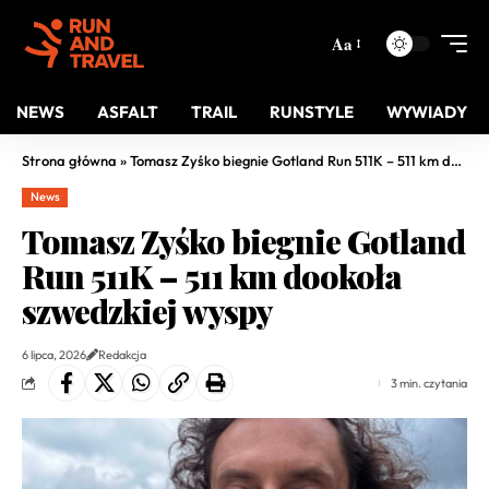
Aa
NEWS
ASFALT
TRAIL
RUNSTYLE
WYWIADY
Strona główna
»
Tomasz Zyśko biegnie Gotland Run 511K – 511 km dookoła szwedzkiej wyspy
News
Tomasz Zyśko biegnie Gotland
Run 511K – 511 km dookoła
szwedzkiej wyspy
6 lipca, 2026
Redakcja
3 min. czytania