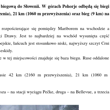
 biegową do Słowenii. W górach Pohorje odbędą się biegi
enia), 21 km (1060 m przewyższenia) oraz bieg (9 km) na
, rozpościerające się pomiędzy Mariborem na wschodzie a
i Drawy. Jest to najbardziej na wschód wysunięta część
skie, łańcuch jest stosunkowo niski, najwyższy szczyt Crni
eskidy.
e w tej miejscowości znajduje się baza biegu. Ruse oddalone
stansie 42 km (2160 m przewyższenia), 21 km (1060 m
sza – na stacji wyciągu Pečke, druga – na Bellevue, a trzecia