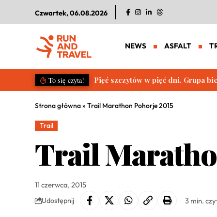
Czwartek, 06.08.2026
NEWS
ASFALT
T
Pięć szczytów w pięć dni. Grupa b
To się czyta!
Strona główna
»
Trail Marathon Pohorje 2015
Trail
Trail Maratho
11 czerwca, 2015
3 min. czy
Udostępnij