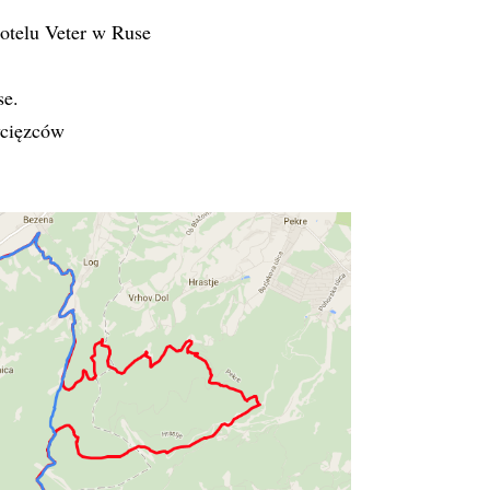
Hotelu Veter w Ruse
se.
ycięzców