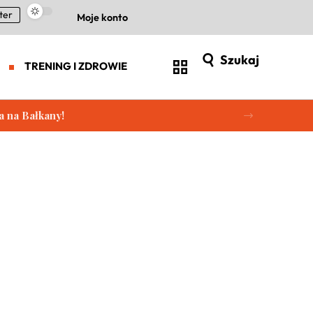
ter
Moje konto
Szukaj
TRENING I ZDROWIE
a na Bałkany!