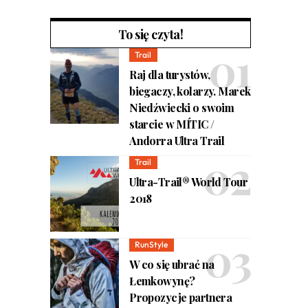
To się czyta!
Trail
Raj dla turystów,
biegaczy, kolarzy. Marek
Niedźwiecki o swoim
starcie w MÍTIC /
Andorra Ultra Trail
Trail
Ultra-Trail® World Tour
2018
RunStyle
W co się ubrać na
Łemkowynę?
Propozycje partnera