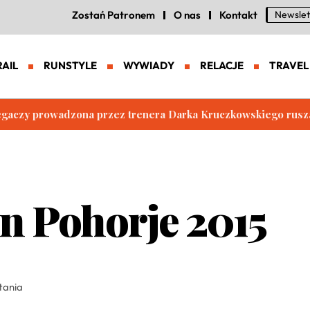
Zostań Patronem
O nas
Kontakt
Newslet
RAIL
RUNSTYLE
WYWIADY
RELACJE
TRAVEL
iegaczy prowadzona przez trenera Darka Kruczkowskiego rusz
n Pohorje 2015
tania