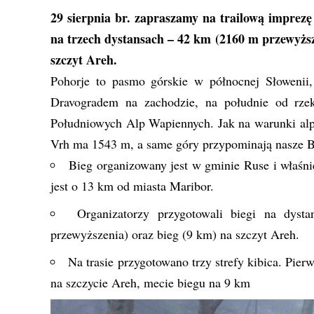
29 sierpnia br. zapraszamy na trailową imprezę
na trzech dystansach – 42 km (2160 m przewyższ
szczyt Areh.
Pohorje to pasmo górskie w północnej Słowenii
Dravogradem na zachodzie, na południe od rzek
Południowych Alp Wapiennych. Jak na warunki alpej
Vrh ma 1543 m, a same góry przypominają nasze B
Bieg organizowany jest w gminie Ruse i właśni
jest o 13 km od miasta Maribor.
Organizatorzy przygotowali biegi na dy
przewyższenia) oraz bieg (9 km) na szczyt Areh.
Na trasie przygotowano trzy strefy kibica. Pierw
na szczycie Areh, mecie biegu na 9 km