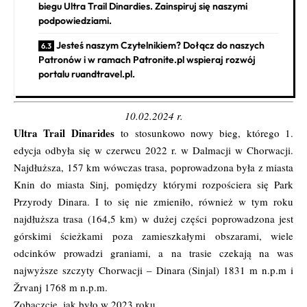
biegu Ultra Trail Dinardies. Zainspiruj się naszymi
podpowiedziami.
Jesteś naszym Czytelnikiem? Dołącz do naszych
Patronów i w ramach Patronite.pl wspieraj rozwój
portalu ruandtravel.pl.
10.02.2024 r.
Ultra Trail Dinarides
to stosunkowo nowy bieg, którego 1.
edycja odbyła się w czerwcu 2022 r. w Dalmacji w Chorwacji.
Najdłuższa, 157 km wówczas trasa, poprowadzona była z miasta
Knin do miasta Sinj, pomiędzy którymi rozpościera się Park
Przyrody Dinara. I to się nie zmieniło, również w tym roku
najdłuższa trasa (164,5 km) w dużej części poprowadzona jest
górskimi ścieżkami poza zamieszkałymi obszarami, wiele
odcinków prowadzi graniami, a na trasie czekają na was
najwyższe szczyty Chorwacji – Dinara (Sinjal) 1831 m n.p.m i
Žrvanj 1768 m n.p.m.
Zobaczcie, jak było w 2023 roku.