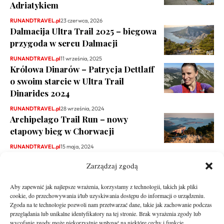
Adriatykiem
RUNANDTRAVEL.pl
23 czerwca, 2026
Dalmacija Ultra Trail 2025 – biegowa
przygoda w sercu Dalmacji
RUNANDTRAVEL.pl
11 września, 2025
Królowa Dinarów – Patrycja Dettlaff
o swoim starcie w Ultra Trail
Dinarides 2024
RUNANDTRAVEL.pl
28 września, 2024
Archipelago Trail Run – nowy
etapowy bieg w Chorwacji
RUNANDTRAVEL.pl
15 maja, 2024
Zarządzaj zgodą
Aby zapewnić jak najlepsze wrażenia, korzystamy z technologii, takich jak pliki
cookie, do przechowywania i/lub uzyskiwania dostępu do informacji o urządzeniu.
Zgoda na te technologie pozwoli nam przetwarzać dane, takie jak zachowanie podczas
przeglądania lub unikalne identyfikatory na tej stronie. Brak wyrażenia zgody lub
wycofanie zgody może niekorzystnie wpłynąć na niektóre cechy i funkcje.