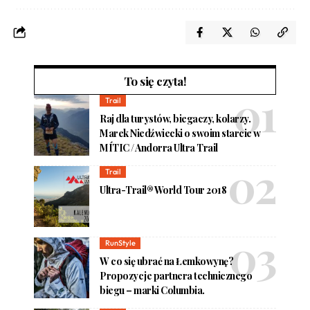
To się czyta!
Trail
Raj dla turystów, biegaczy, kolarzy.
Marek Niedźwiecki o swoim starcie w
MÍTIC / Andorra Ultra Trail
Trail
Ultra-Trail® World Tour 2018
RunStyle
W co się ubrać na Łemkowynę?
Propozycje partnera technicznego
biegu – marki Columbia.