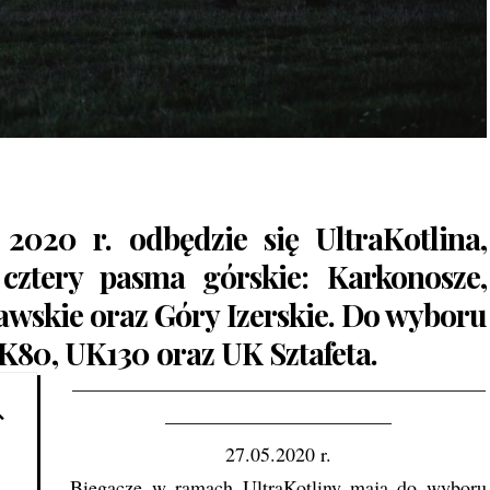
 2020 r. odbędzie się
UltraKotlina
,
 cztery pasma górskie: Karkonosze,
wskie oraz Góry Izerskie. Do wyboru
K80, UK130 oraz UK Sztafeta.
—————————————————————
———————————–
27.05.2020 r.
Biegacze w ramach UltraKotliny mają do wyboru