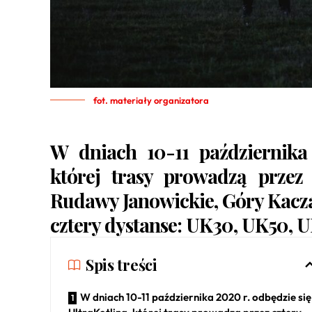
fot. materiały organizatora
W dniach 10-11 października
której trasy prowadzą przez
Rudawy Janowickie, Góry Kacza
cztery dystanse: UK30, UK50, U
Spis treści
W dniach 10-11 października 2020 r. odbędzie się