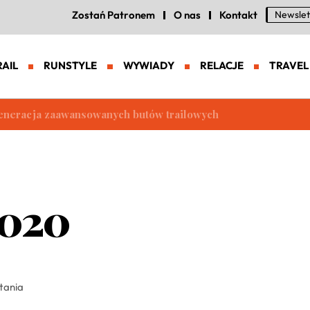
Zostań Patronem
O nas
Kontakt
Newslet
RAIL
RUNSTYLE
WYWIADY
RELACJE
TRAVEL
eneracja zaawansowanych butów trailowych
2020
ytania