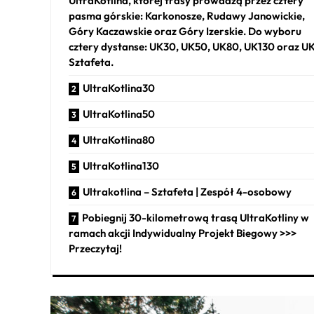
UltraKotlina, której trasy prowadzą przez cztery
pasma górskie: Karkonosze, Rudawy Janowickie,
Góry Kaczawskie oraz Góry Izerskie. Do wyboru
cztery dystanse: UK30, UK50, UK80, UK130 oraz U
Sztafeta.
UltraKotlina30
UltraKotlina50
UltraKotlina80
UltraKotlina130
Ultrakotlina – Sztafeta | Zespół 4-osobowy
Pobiegnij 30-kilometrową trasą UltraKotliny w
ramach akcji Indywidualny Projekt Biegowy >>>
Przeczytaj!