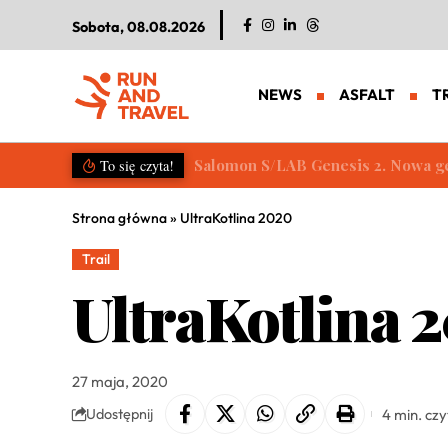
Sobota, 08.08.2026
NEWS
ASFALT
T
Salomon S/LAB Genesis 2. Nowa g
To się czyta!
Strona główna
»
UltraKotlina 2020
Trail
UltraKotlina 
27 maja, 2020
4 min. cz
Udostępnij