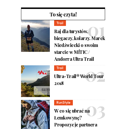
To się czyta!
Trail
Raj dla turystów,
biegaczy, kolarzy. Marek
Niedźwiecki o swoim
starcie w MÍTIC /
Andorra Ultra Trail
Trail
Ultra-Trail® World Tour
2018
RunStyle
W co się ubrać na
Łemkowynę?
Propozycje partnera