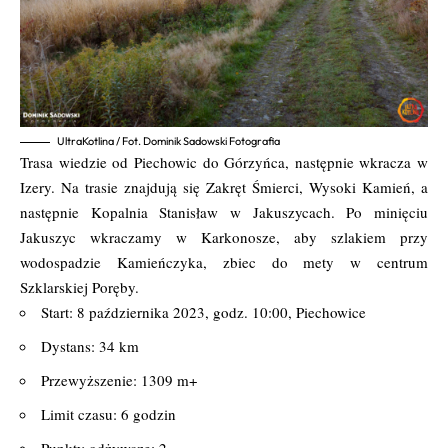
UltraKotlina / Fot. Dominik Sadowski Fotografia
Trasa wiedzie od Piechowic do Górzyńca, następnie wkracza w
Izery. Na trasie znajdują się Zakręt Śmierci, Wysoki Kamień, a
następnie Kopalnia Stanisław w Jakuszycach. Po minięciu
Jakuszyc wkraczamy w Karkonosze, aby szlakiem przy
wodospadzie Kamieńczyka, zbiec do mety w centrum
Szklarskiej Poręby.
Start: 8 października 2023, godz. 10:00, Piechowice
Dystans: 34 km
Przewyższenie: 1309 m+
Limit czasu: 6 godzin
Punkty odżywcze: 2