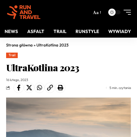
Aa
NEWS
ASFALT
TRAIL
RUNSTYLE
WYWIADY
Strona główna
»
UltraKotlina 2023
Trail
UltraKotlina 2023
16 lutego, 2023
5 min. czytania