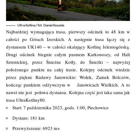
Ultra Kotlina / fot. Daniel Koszela
Najbardziej wymagająca trasa, pierwszy odcinek to 48 km w
całości po Górach Izerskich. A następnie trasa łączy się z
dystansem UK140 – w całości okalający Kotlinę Jeleniogórską.
Drugi odcinek biegnie całym pasmem Karkonoszy, od Hali
Szrenickiej, przez Śnieżne Kotły, do Śnieżki – najwyżej
położonego punktu na całej trasie. Kolejny odcinek wiedzie
przez piękne Rudawy Janowickie: Wołek, Zamek Bolczów,
kończąc punktem odżywczym w Janowicach Wielkich. A to
nawet nie jest połowa dystansu. Kolejna część jest taka sama jak
trasa UltraKotliny80.
Start: 7 października 2023, godz. 1:00, Piechowice
Dystans: 181 km
Przewyższenie: 6923 m+