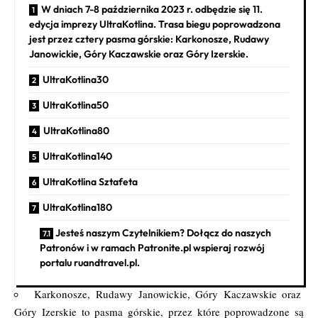
W dniach 7-8 października 2023 r. odbędzie się 11.
edycja imprezy UltraKotlina. Trasa biegu poprowadzona
jest przez cztery pasma górskie: Karkonosze, Rudawy
Janowickie, Góry Kaczawskie oraz Góry Izerskie.
UltraKotlina30
UltraKotlina50
UltraKotlina80
UltraKotlina140
UltraKotlina Sztafeta
UltraKotlina180
Jesteś naszym Czytelnikiem? Dołącz do naszych
Patronów i w ramach Patronite.pl wspieraj rozwój
portalu ruandtravel.pl.
Karkonosze, Rudawy Janowickie, Góry Kaczawskie oraz
Góry Izerskie to pasma górskie, przez które poprowadzone są