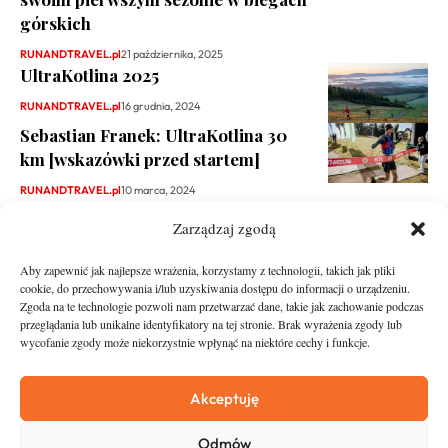
górskich
RUNANDTRAVEL.pl
21 października, 2025
UltraKotlina 2025
RUNANDTRAVEL.pl
16 grudnia, 2024
Sebastian Franek: UltraKotlina 30
km [wskazówki przed startem]
RUNANDTRAVEL.pl
10 marca, 2024
Zarządzaj zgodą
Aby zapewnić jak najlepsze wrażenia, korzystamy z technologii, takich jak pliki
cookie, do przechowywania i/lub uzyskiwania dostępu do informacji o urządzeniu.
Zgoda na te technologie pozwoli nam przetwarzać dane, takie jak zachowanie podczas
przeglądania lub unikalne identyfikatory na tej stronie. Brak wyrażenia zgody lub
wycofanie zgody może niekorzystnie wpłynąć na niektóre cechy i funkcje.
runandtravel.pl - wszelkie prawa zastrzeżone
News
O nas
Akceptuję
Asfalt
Zostań Patronem
Odmów
Trail
Kontakt