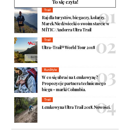
To się czyta!
Trail
Raj dla turystów, biegaczy, kolarzy.
Marek Niedźwiecki o swoim starcie w
MÍTIC / Andorra Ultra Trail
Trail
Ultra-Trail® World Tour 2018
RunStyle
W co się ubrać na Łemkowynę?
Propozycje partnera technicznego
biegu – marki Columbia.
Trail
Łemkowyna Ultra Trail 2018. Nowości.