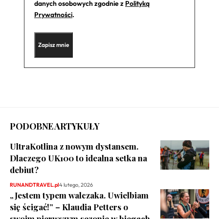
danych osobowych zgodnie z
Polityką
Prywatności
.
PODOBNE ARTYKUŁY
UltraKotlina z nowym dystansem.
Dlaczego UK100 to idealna setka na
debiut?
RUNANDTRAVEL.pl
4 lutego, 2026
„Jestem typem walczaka. Uwielbiam
się ścigać!” – Klaudia Petters o
swoim pierwszym sezonie w biegach