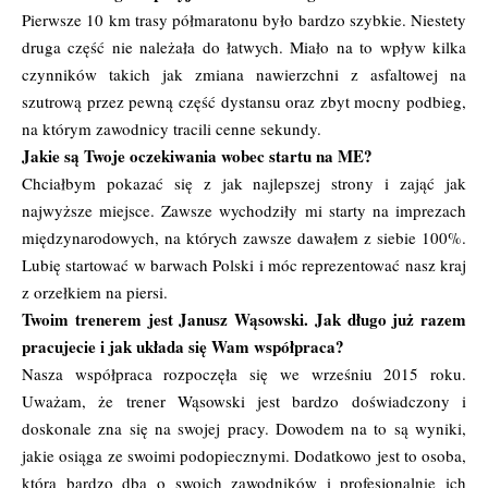
Pierwsze 10 km trasy półmaratonu było bardzo szybkie. Niestety
druga część nie należała do łatwych. Miało na to wpływ kilka
czynników takich jak zmiana nawierzchni z asfaltowej na
szutrową przez pewną część dystansu oraz zbyt mocny podbieg,
na którym zawodnicy tracili cenne sekundy.
Jakie są Twoje oczekiwania wobec startu na ME?
Chciałbym pokazać się z jak najlepszej strony i zająć jak
najwyższe miejsce. Zawsze wychodziły mi starty na imprezach
międzynarodowych, na których zawsze dawałem z siebie 100%.
Lubię startować w barwach Polski i móc reprezentować nasz kraj
z orzełkiem na piersi.
Twoim trenerem jest Janusz Wąsowski. Jak długo już razem
pracujecie i jak układa się Wam współpraca?
Nasza współpraca rozpoczęła się we wrześniu 2015 roku.
Uważam, że trener Wąsowski jest bardzo doświadczony i
doskonale zna się na swojej pracy. Dowodem na to są wyniki,
jakie osiąga ze swoimi podopiecznymi. Dodatkowo jest to osoba,
która bardzo dba o swoich zawodników i profesjonalnie ich