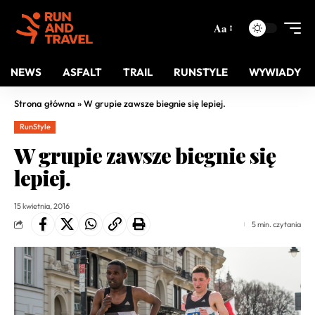
Aa
NEWS
ASFALT
TRAIL
RUNSTYLE
WYWIADY
Strona główna
»
W grupie zawsze biegnie się lepiej.
RunStyle
W grupie zawsze biegnie się
lepiej.
15 kwietnia, 2016
5 min. czytania