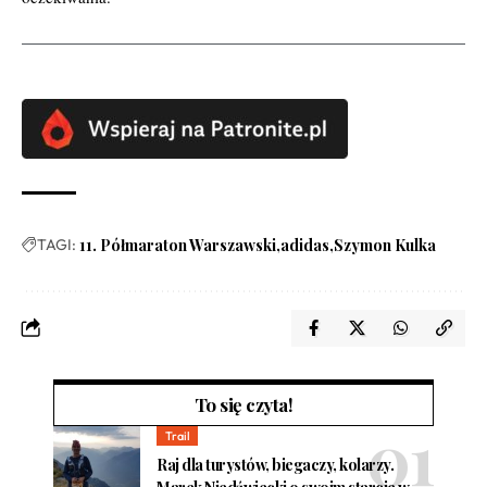
TAGI:
11. Półmaraton Warszawski
adidas
Szymon Kulka
To się czyta!
Trail
Raj dla turystów, biegaczy, kolarzy.