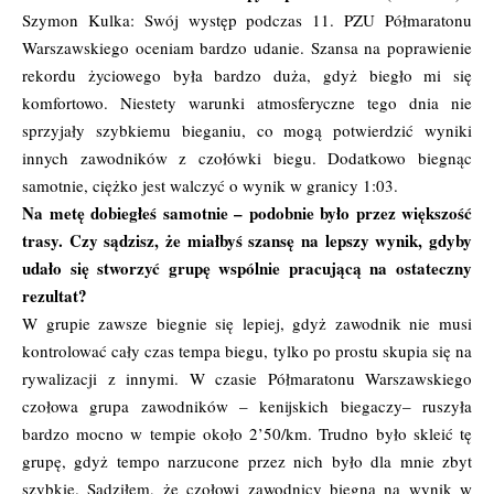
Szymon Kulka: Swój występ podczas 11. PZU Półmaratonu
Warszawskiego oceniam bardzo udanie. Szansa na poprawienie
rekordu życiowego była bardzo duża, gdyż biegło mi się
komfortowo. Niestety warunki atmosferyczne tego dnia nie
sprzyjały szybkiemu bieganiu, co mogą potwierdzić wyniki
innych zawodników z czołówki biegu. Dodatkowo biegnąc
samotnie, ciężko jest walczyć o wynik w granicy 1:03.
Na metę dobiegłeś samotnie – podobnie było przez większość
trasy. Czy sądzisz, że miałbyś szansę na lepszy wynik, gdyby
udało się stworzyć grupę wspólnie pracującą na ostateczny
rezultat?
W grupie zawsze biegnie się lepiej, gdyż zawodnik nie musi
kontrolować cały czas tempa biegu, tylko po prostu skupia się na
rywalizacji z innymi. W czasie Półmaratonu Warszawskiego
czołowa grupa zawodników – kenijskich biegaczy– ruszyła
bardzo mocno w tempie około 2’50/km. Trudno było skleić tę
grupę, gdyż tempo narzucone przez nich było dla mnie zbyt
szybkie. Sądziłem, że czołowi zawodnicy biegną na wynik w