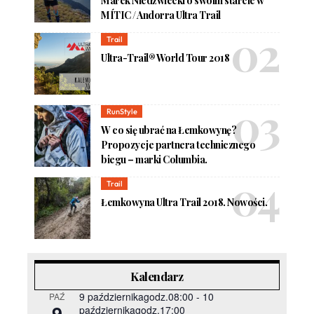
Marek Niedźwiecki o swoim starcie w
MÍTIC / Andorra Ultra Trail
Trail
Ultra-Trail® World Tour 2018
RunStyle
W co się ubrać na Łemkowynę?
Propozycje partnera technicznego
biegu – marki Columbia.
Trail
Łemkowyna Ultra Trail 2018. Nowości.
Kalendarz
9 październikagodz.08:00
-
10
PAŹ
9
październikagodz.17:00