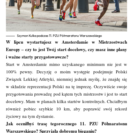
Szymon Kulka podczas 11. PZU Półmaratonu Warszawskiego
W lipcu wystartujesz w Amsterdamie w Mistrzostwach
Europy ‒ czy to jest Twój start docelowy, czy masz inne plany
i ważne starty przygotowawcze?
Start w Amsterdamie mimo uzyskanego minimum nie jest w
100% pewny. Decyzję o moim występie podejmuje Polski
Związek Lekkiej Atletyki, niemniej jednak myślę, że znajdę się
w składzie reprezentacji Polski na tę imprezę. Oczywiście swoje
przygotowania prowadzę pod kątem tych mistrzostw i jest to start
docelowy. Mam w planach kilka startów kontrolnych. Chciałbym
również pobiec szybkie 10 km, aby poprawić swój rekord
życiowy na tym dystansie.
Jak oceniłbyś trasę tegorocznego 11. PZU Półmaratonu
Warszawskiego? Sprzyjała dobremu bieganiu?