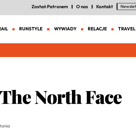
Zostań Patronem
O nas
Kontakt
Newslet
RAIL
RUNSTYLE
WYWIADY
RELACJE
TRAVEL
eneracja zaawansowanych butów trailowych
 The North Face
tania