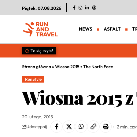
Piątek, 07.08.2026
NEWS
ASFALT
T
Salomon S/LAB Genesis 2. Nowa g
To się czyta!
Strona główna
»
Wiosna 2015 z The North Face
RunStyle
Wiosna 2015 z
20 lutego, 2015
2 min. czy
Udostępnij