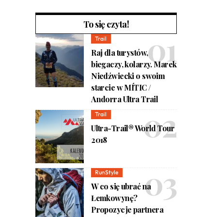
To się czyta!
Trail
Raj dla turystów,
biegaczy, kolarzy. Marek
Niedźwiecki o swoim
starcie w MÍTIC /
Andorra Ultra Trail
Trail
Ultra-Trail® World Tour
2018
RunStyle
W co się ubrać na
Łemkowynę?
Propozycje partnera