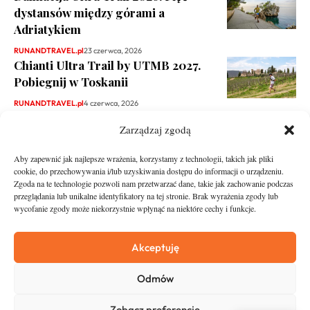
dystansów między górami a
Adriatykiem
RUNANDTRAVEL.pl
23 czerwca, 2026
Chianti Ultra Trail by UTMB 2027.
Pobiegnij w Toskanii
RUNANDTRAVEL.pl
4 czerwca, 2026
Zarządzaj zgodą
Aby zapewnić jak najlepsze wrażenia, korzystamy z technologii, takich jak pliki
cookie, do przechowywania i/lub uzyskiwania dostępu do informacji o urządzeniu.
Zgoda na te technologie pozwoli nam przetwarzać dane, takie jak zachowanie podczas
przeglądania lub unikalne identyfikatory na tej stronie. Brak wyrażenia zgody lub
wycofanie zgody może niekorzystnie wpłynąć na niektóre cechy i funkcje.
runandtravel.pl - wszelkie prawa zastrzeżone
News
O nas
Akceptuję
Asfalt
Zostań Patronem
Odmów
Trail
Kontakt
Wywiady
Newsletter
Zobacz preferencje