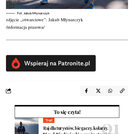
Fot. Jakub Młynarczyk
zdjęcie „otwarciowe”: Jakub Młynarczyk
/informacja prasowa/
To się czyta!
Trail
Raj dla turystów, biegaczy, kolarzy.