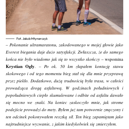
Fot. Jakub Młynarczyk
–
Pokonanie ultramaratonu, zakodowanego w mojej głowie jako
Everest biegania daje dużo satysfakcji. Zwłaszcza, że do samego
końca nie było wiadomo jak się to wszystko skończy
– wspomina
Krystian Ogły
.
– Po ok. 50 km złapałem kontuzję stawu
skokowego i od tego momentu bieg stał się dla mnie przeprawą
przez piekło. Dodatkowo, dużą trudnością była trasa, w całości
prowadząca drogą asfaltową. W godzinach południowych i
popołudniowych ciepło skumulowane i odbite od asfaltu dawało
się mocno we znaki. Na koniec zaskoczyło mnie, jak strome
podejście prowadzi do mety. Byłem już tam potwornie zmęczony i
ten odcinek pokonywałem resztką sił. Ten bieg zapamiętam jako
najtrudniejsze wyzwanie, z jakim kiedykolwiek się zmierzyłem.