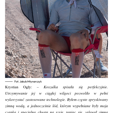
Fot. Jakub Młynarczyk
Krystian Ogły:
– Koszulka spisała się perfekcyjnie.
Utrzymywanie jej w ciągłej wilgoci pozwoliło w pełni
wykorzystać zastosowane technologie. Byłem często spryskiwany
zimną wodą, a jednocześnie lód, którym wypełniane były moja
czapka i specjalna chusta na szyję, topiąc się, zalewał zimną