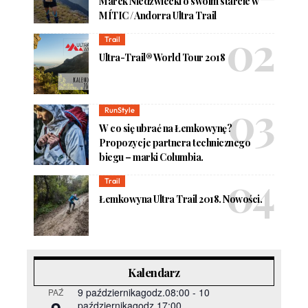
Marek Niedźwiecki o swoim starcie w
MÍTIC / Andorra Ultra Trail
Trail
Ultra-Trail® World Tour 2018
RunStyle
W co się ubrać na Łemkowynę?
Propozycje partnera technicznego
biegu – marki Columbia.
Trail
Łemkowyna Ultra Trail 2018. Nowości.
Kalendarz
9 październikagodz.08:00
-
10
PAŹ
październikagodz.17:00