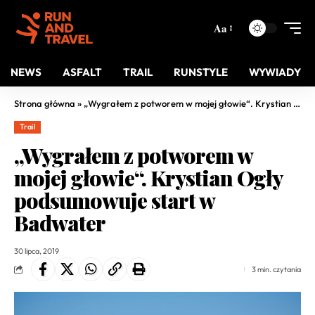
Aa
NEWS
ASFALT
TRAIL
RUNSTYLE
WYWIADY
Strona główna
»
„Wygrałem z potworem w mojej głowie“. Krystian Ogły podsumowuje start w Badwater
Trail
„Wygrałem z potworem w
mojej głowie“. Krystian Ogły
podsumowuje start w
Badwater
30 lipca, 2019
3 min. czytania