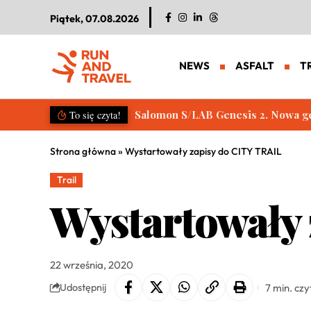
Piątek, 07.08.2026
NEWS
ASFALT
T
Salomon S/LAB Genesis 2. Nowa g
To się czyta!
Strona główna
»
Wystartowały zapisy do CITY TRAIL
Trail
Wystartowały
22 września, 2020
7 min. czy
Udostępnij