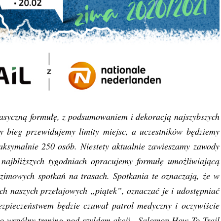
lasyczną formułę, z podsumowaniem i dekoracją najszybszych
 bieg przewidujemy limity miejsc, a uczestników będziemy
maksymalnie 250 osób. Niestety aktualnie zawieszamy zawody
 najbliższych tygodniach opracujemy formułę umożliwiającą
zimowych spotkań na trasach. Spotkania te oznaczają, że w
ch naszych przełajowych „piątek”, oznaczać je i udostępniać
zpieczeństwem będzie czuwał patrol medyczny i oczywiście
to wspólny trening pod szyldem akcji „Salomon How To Trail