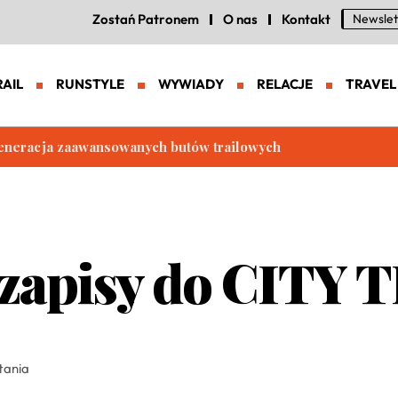
Zostań Patronem
O nas
Kontakt
Newslet
RAIL
RUNSTYLE
WYWIADY
RELACJE
TRAVEL
eneracja zaawansowanych butów trailowych
 zapisy do CITY 
tania