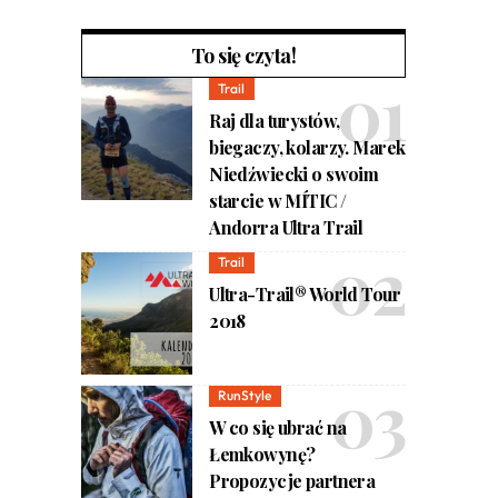
To się czyta!
Trail
Raj dla turystów,
biegaczy, kolarzy. Marek
Niedźwiecki o swoim
starcie w MÍTIC /
Andorra Ultra Trail
Trail
Ultra-Trail® World Tour
2018
RunStyle
W co się ubrać na
Łemkowynę?
Propozycje partnera