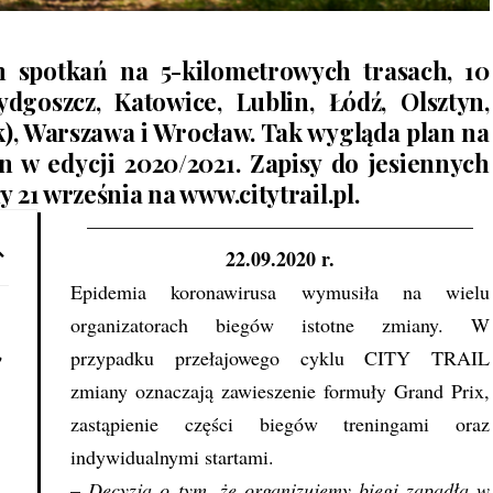
h spotkań na 5-kilometrowych trasach, 10
dgoszcz, Katowice, Lublin, Łódź, Olsztyn,
k), Warszawa i Wrocław. Tak wygląda plan na
 w edycji 2020/2021. Zapisy do jesiennych
y 21 września na
www.citytrail.pl
.
———————————————————–
22.09.2020 r.
Epidemia koronawirusa wymusiła na wielu
organizatorach biegów istotne zmiany. W
,
przypadku przełajowego cyklu CITY TRAIL
zmiany oznaczają zawieszenie formuły Grand Prix,
zastąpienie części biegów treningami oraz
indywidualnymi startami.
–
Decyzja o tym, że organizujemy biegi zapadła w