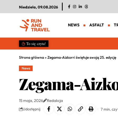
Niedziela, 09.08.2026
NEWS
ASFALT
T
Salomon S/LAB Genesis 2. Nowa g
To się czyta!
Strona główna
»
Zegama-Aizkorri świętuje swoją 25. edycję
News
Zegama-Aizkor
15 maja, 2026
Redakcja
7 min. czy
Udostępnij