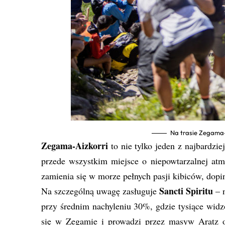
Na trasie Zegama-
Zegama-Aizkorri
to nie tylko jeden z najbardz
przede wszystkim miejsce o niepowtarzalnej atmo
zamienia się w morze pełnych pasji kibiców, dopi
Sancti Spiritu
Na szczególną uwagę zasługuje
– 
przy średnim nachyleniu 30%, gdzie tysiące widz
się w Zegamie i prowadzi przez masyw Aratz o