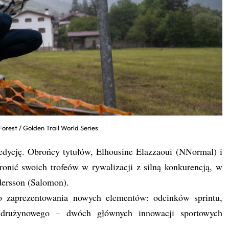
orest / Golden Trail World Series
edycję. Obrońcy tytułów, Elhousine Elazzaoui (NNormal) i
ronić swoich trofeów w rywalizacji z silną konkurencją, w
ersson (Salomon).
o zaprezentowania nowych elementów: odcinków sprintu,
drużynowego – dwóch głównych innowacji sportowych