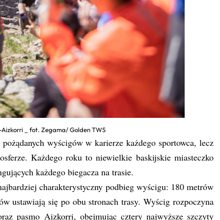
Aizkorri _ fot. Zegama/ Golden TWS
iej pożądanych wyścigów w karierze każdego sportowca, lecz
sferze. Każdego roku to niewielkie baskijskie miasteczko
ngujących każdego biegacza na trasie.
najbardziej charakterystyczny podbieg wyścigu: 180 metrów
ów ustawiają się po obu stronach trasy. Wyścig rozpoczyna
raz pasmo Aizkorri, obejmując cztery najwyższe szczyty