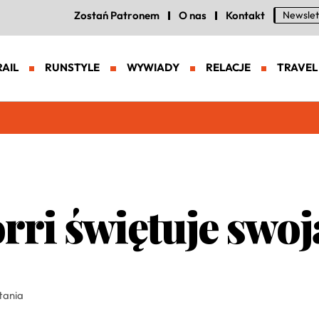
Zostań Patronem
O nas
Kontakt
Newslet
RAIL
RUNSTYLE
WYWIADY
RELACJE
TRAVEL
eneracja zaawansowanych butów trailowych
ri świętuje swoją
tania