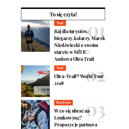
To się czyta!
Trail
Raj dla turystów,
biegaczy, kolarzy. Marek
Niedźwiecki o swoim
starcie w MÍTIC /
Andorra Ultra Trail
Trail
Ultra-Trail® World Tour
2018
RunStyle
W co się ubrać na
Łemkowynę?
Propozycje partnera