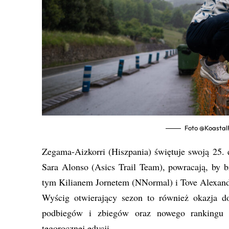
Foto @KoastalF
Zegama-Aizkorri (Hiszpania) świętuje swoją 25. 
Sara Alonso (Asics Trail Team), powracają, by b
tym Kilianem Jornetem (NNormal) i Tove Alexand
Wyścig otwierający sezon to również okazja d
podbiegów i zbiegów oraz nowego rankingu 
tegorocznej edycji.