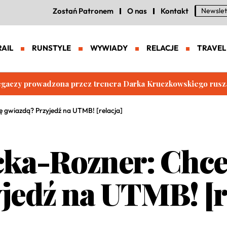
Zostań Patronem
O nas
Kontakt
Newslet
RAIL
RUNSTYLE
WYWIADY
RELACJE
TRAVEL
iegaczy prowadzona przez trenera Darka Kruczkowskiego rusz
 gwiazdą? Przyjedź na UTMB! [relacja]
ka-Rozner: Chces
jedź na UTMB! [r