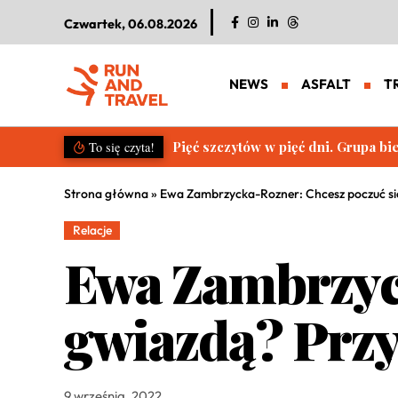
Czwartek, 06.08.2026
NEWS
ASFALT
T
Pięć szczytów w pięć dni. Grupa b
To się czyta!
Strona główna
»
Ewa Zambrzycka-Rozner: Chcesz poczuć się
Relacje
Ewa Zambrzyc
gwiazdą? Przy
9 września, 2022