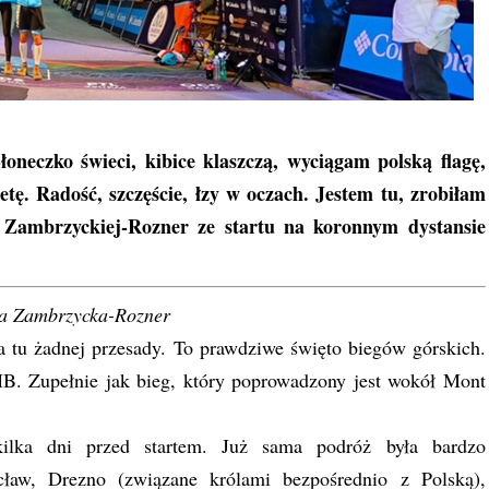
oneczko świeci, kibice klaszczą, wyciągam polską flagę,
ę. Radość, szczęście, łzy w oczach. Jestem tu, zrobiłam
y Zambrzyckiej-Rozner ze startu na koronnym dystansie
wa Zambrzycka-Rozner
a tu żadnej przesady. To prawdziwe święto biegów górskich.
B. Zupełnie jak bieg, który poprowadzony jest wokół Mont
ilka dni przed startem. Już sama podróż była bardzo
ław, Drezno (związane królami bezpośrednio z Polską),