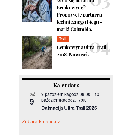
W co się ubrać na
Łemkowynę?
Propozycje partnera
technicznego biegu –
marki Columbia.
Trail
Łemkowyna Ultra Trail
2018. Nowości.
Kalendarz
9 październikagodz.08:00
-
10
PAŹ
9
październikagodz.17:00
Dalmacija Ultra Trail 2026
Zobacz kalendarz