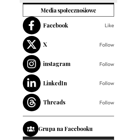
Media społecznośiowe
Facebook
Like
X
Follow
instagram
Follow
LinkedIn
Follow
Threads
Follow
Grupa na Facebooku