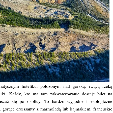
tycznym hoteliku, położonym nad górską, rwącą rzeką
niki. Każdy, kto ma tam zakwaterowanie dostaje bilet na
uszać się po okolicy. To bardzo wygodne i ekologiczne
, gorące croissanty z marmoladą lub kajmakiem, francuskie