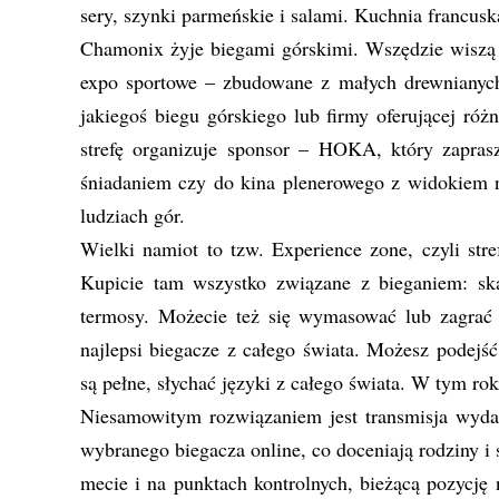
sery, szynki parmeńskie i salami. Kuchnia francus
Chamonix żyje biegami górskimi. Wszędzie wiszą
expo sportowe – zbudowane z małych drewnianyc
jakiegoś biegu górskiego lub firmy oferującej róż
strefę organizuje sponsor – HOKA, który zapras
śniadaniem czy do kina plenerowego z widokiem n
ludziach gór.
Wielki namiot to tzw. Experience zone, czyli st
Kupicie tam wszystko związane z bieganiem: skar
termosy. Możecie też się wymasować lub zagrać 
najlepsi biegacze z całego świata. Możesz podejść
są pełne, słychać języki z całego świata. W tym ro
Niesamowitym rozwiązaniem jest transmisja wydar
wybranego biegacza online, co doceniają rodziny i
mecie i na punktach kontrolnych, bieżącą pozycję 