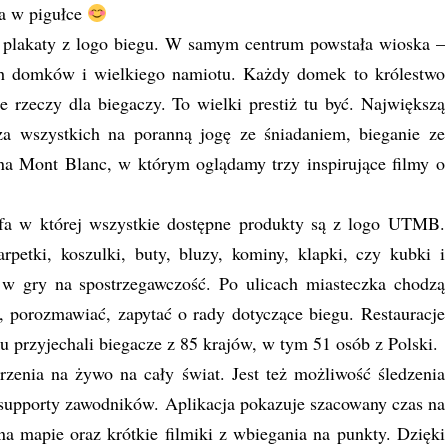
ka w pigułce
 plakaty z logo biegu. W samym centrum powstała wioska –
h domków i wielkiego namiotu. Każdy domek to królestwo
ne rzeczy dla biegaczy. To wielki prestiż tu być. Największą
za wszystkich na poranną jogę ze śniadaniem, bieganie ze
a Mont Blanc, w którym oglądamy trzy inspirujące filmy o
refa w której wszystkie dostępne produkty są z logo UTMB.
petki, koszulki, buty, bluzy, kominy, klapki, czy kubki i
w gry na spostrzegawczość. Po ulicach miasteczka chodzą
, porozmawiać, zapytać o rady dotyczące biegu. Restauracje
ku przyjechali biegacze z 85 krajów, w tym 51 osób z Polski.
zenia na żywo na cały świat. Jest też możliwość śledzenia
 supporty zawodników. Aplikacja pokazuje szacowany czas na
na mapie oraz krótkie filmiki z wbiegania na punkty. Dzięki