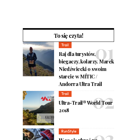
To się czyta!
Trail
Raj dla turystów,
biegaczy, kolarzy. Marek
Niedźwiecki o swoim
starcie w MÍTIC /
Andorra Ultra Trail
Trail
Ultra-Trail® World Tour
2018
RunStyle