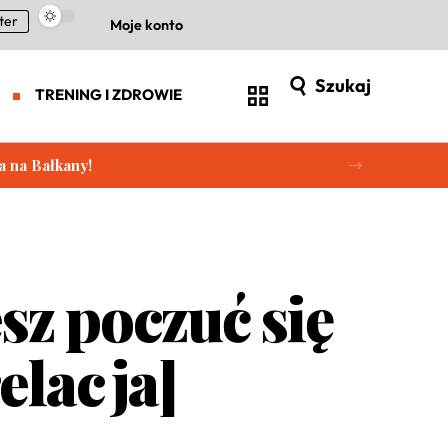
ter
Moje konto
Szukaj
TRENING I ZDROWIE
a na Bałkany!
z poczuć się
elacja]