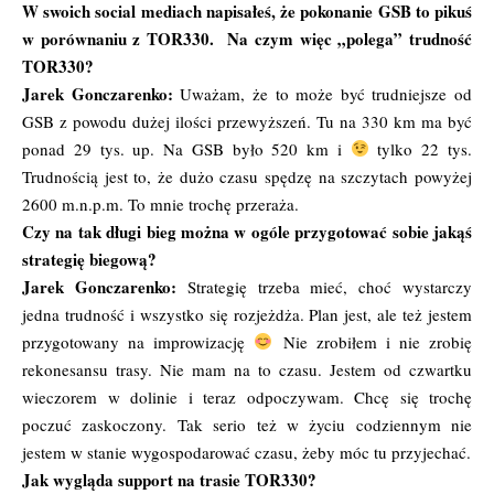
W swoich social mediach napisałeś, że pokonanie GSB to pikuś
w porównaniu z TOR330. Na czym więc „polega” trudność
TOR330?
Jarek Gonczarenko:
Uważam, że to może być trudniejsze od
GSB z powodu dużej ilości przewyższeń. Tu na 330 km ma być
ponad 29 tys. up. Na GSB było 520 km i
tylko 22 tys.
Trudnością jest to, że dużo czasu spędzę na szczytach powyżej
2600 m.n.p.m. To mnie trochę przeraża.
Czy na tak długi bieg można w ogóle przygotować sobie jakąś
strategię biegową?
Jarek Gonczarenko:
Strategię trzeba mieć, choć wystarczy
jedna trudność i wszystko się rozjeżdża. Plan jest, ale też jestem
przygotowany na improwizację
Nie zrobiłem i nie zrobię
rekonesansu trasy. Nie mam na to czasu. Jestem od czwartku
wieczorem w dolinie i teraz odpoczywam. Chcę się trochę
poczuć zaskoczony. Tak serio też w życiu codziennym nie
jestem w stanie wygospodarować czasu, żeby móc tu przyjechać.
Jak wygląda support na trasie TOR330?