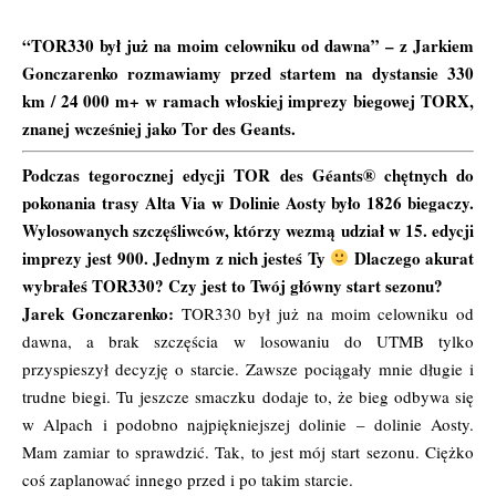
“TOR330 był już na moim celowniku od dawna” – z Jarkiem
Gonczarenko rozmawiamy przed startem na dystansie 330
km / 24 000 m+ w ramach włoskiej imprezy biegowej
TORX
,
znanej wcześniej jako Tor des Geants.
Podczas tegorocznej edycji TOR des Géants® chętnych do
pokonania trasy Alta Via w Dolinie Aosty było 1826 biegaczy.
Wylosowanych szczęśliwców, którzy wezmą udział w 15. edycji
imprezy jest 900. Jednym z nich jesteś Ty
Dlaczego akurat
wybrałeś TOR330? Czy jest to Twój główny start sezonu?
Jarek Gonczarenko:
TOR330 był już na moim celowniku od
dawna, a brak szczęścia w losowaniu do UTMB tylko
przyspieszył decyzję o starcie. Zawsze pociągały mnie długie i
trudne biegi. Tu jeszcze smaczku dodaje to, że bieg odbywa się
w Alpach i podobno najpiękniejszej dolinie – dolinie Aosty.
Mam zamiar to sprawdzić. Tak, to jest mój start sezonu. Ciężko
coś zaplanować innego przed i po takim starcie.