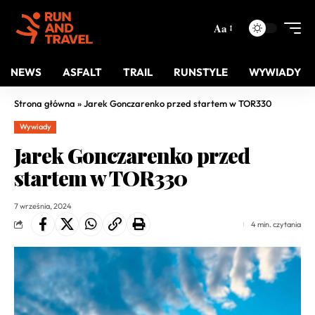
Aa
NEWS
ASFALT
TRAIL
RUNSTYLE
WYWIADY
Strona główna
»
Jarek Gonczarenko przed startem w TOR330
Wywiady
Jarek Gonczarenko przed
startem w TOR330
7 września, 2024
4 min. czytania