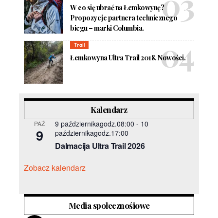
W co się ubrać na Łemkowynę?
Propozycje partnera technicznego
biegu – marki Columbia.
Trail
Łemkowyna Ultra Trail 2018. Nowości.
Kalendarz
9 październikagodz.08:00
-
10
PAŹ
9
październikagodz.17:00
Dalmacija Ultra Trail 2026
Zobacz kalendarz
Media społecznośiowe