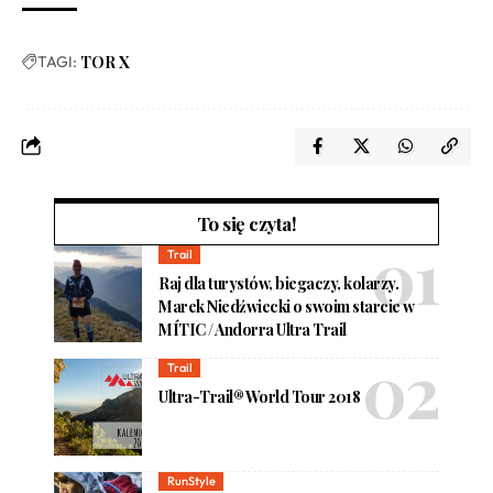
TAGI:
TOR X
To się czyta!
Trail
Raj dla turystów, biegaczy, kolarzy.
Marek Niedźwiecki o swoim starcie w
MÍTIC / Andorra Ultra Trail
Trail
Ultra-Trail® World Tour 2018
RunStyle