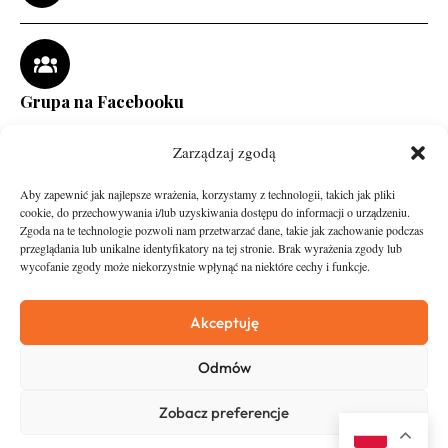
Grupa na Facebooku
Zarządzaj zgodą
Aby zapewnić jak najlepsze wrażenia, korzystamy z technologii, takich jak pliki
cookie, do przechowywania i/lub uzyskiwania dostępu do informacji o urządzeniu.
Zgoda na te technologie pozwoli nam przetwarzać dane, takie jak zachowanie podczas
przeglądania lub unikalne identyfikatory na tej stronie. Brak wyrażenia zgody lub
wycofanie zgody może niekorzystnie wpłynąć na niektóre cechy i funkcje.
runandtravel.pl - wszelkie prawa zastrzeżone
News
O nas
Akceptuję
Asfalt
Zostań Patronem
Odmów
Trail
Kontakt
Wywiady
Newsletter
Zobacz preferencje
RunStyle
Polityka prywatności