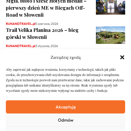
Mgła, błoto i sześć złotych medali –
pierwszy dzień ME w Biegach Off-
Road w Słowenii
RUNANDTRAVEL.pl
5 czerwca, 2026
Trail Velika Planina 2026 – bieg
górski w Słowenii
RUNANDTRAVEL.pl
3 stycznia, 2026
Zarządzaj zgodą
Aby zapewnić jak najlepsze wrażenia, korzystamy z technologii, takich jak pliki
cookie, do przechowywania i/lub uzyskiwania dostępu do informacji o urządzeniu.
Zgoda na te technologie pozwoli nam przetwarzać dane, takie jak zachowanie podczas
przeglądania lub unikalne identyfikatory na tej stronie. Brak wyrażenia zgody lub
wycofanie zgody może niekorzystnie wpłynąć na niektóre cechy i funkcje.
runandtravel.pl - wszelkie prawa zastrzeżone
News
O nas
Akceptuję
Asfalt
Zostań Patronem
Odmów
Trail
Kontakt
Wywiady
Newsletter