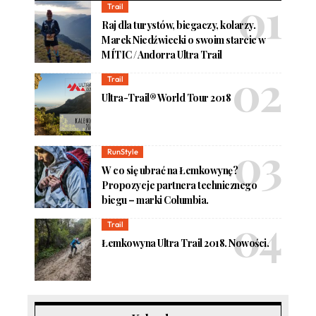
Trail
Raj dla turystów, biegaczy, kolarzy.
Marek Niedźwiecki o swoim starcie w
MÍTIC / Andorra Ultra Trail
Trail
Ultra-Trail® World Tour 2018
RunStyle
W co się ubrać na Łemkowynę?
Propozycje partnera technicznego
biegu – marki Columbia.
Trail
Łemkowyna Ultra Trail 2018. Nowości.