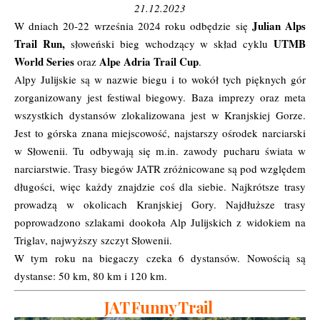
21.12.2023
Julian Alps
W dniach 20-22 września 2024 roku odbędzie się
Trail Run,
UTMB
słoweński bieg wchodzący w skład cyklu
World Series
Alpe Adria Trail Cup
oraz
.
Alpy Julijskie są w nazwie biegu i to wokół tych pięknych gór
zorganizowany jest festiwal biegowy. Baza imprezy oraz meta
wszystkich dystansów zlokalizowana jest w Kranjskiej Gorze.
Jest to górska znana miejscowość, najstarszy ośrodek narciarski
w Słowenii. Tu odbywają się m.in. zawody pucharu świata w
narciarstwie. Trasy biegów JATR zróżnicowane są pod względem
długości, więc każdy znajdzie coś dla siebie. Najkrótsze trasy
prowadzą w okolicach Kranjskiej Gory. Najdłuższe trasy
poprowadzono szlakami dookoła Alp Julijskich z widokiem na
Triglav, najwyższy szczyt Słowenii.
W tym roku na biegaczy czeka 6 dystansów. Nowością są
dystanse: 50 km, 80 km i 120 km.
JAT Funny Trail