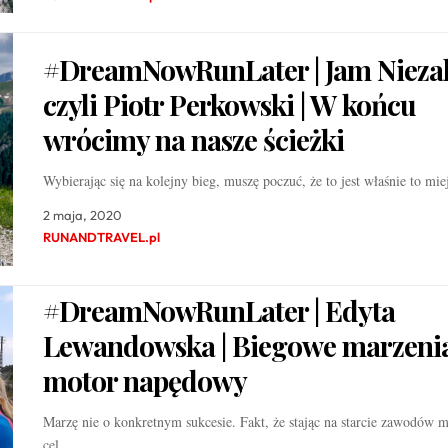
#DreamNowRunLater | Jam Niezal
czyli Piotr Perkowski | W końcu
wrócimy na nasze ścieżki
Wybierając się na kolejny bieg, muszę poczuć, że to jest właśnie to mi
2 maja, 2020
RUNANDTRAVEL.pl
#DreamNowRunLater | Edyta
Lewandowska | Biegowe marzenia
motor napędowy
Marzę nie o konkretnym sukcesie. Fakt, że stając na starcie zawodów 
cel…