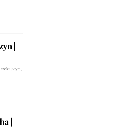
zyn |
 szokującym,
ha |