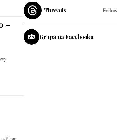
Threads
Follow
o –
Grupa na Facebooku
gowy
orz Baran