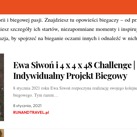
orii i biegowej pasji. Znajdziesz tu opowieści biegaczy – od p
esz szczegóły ich startów, niezapomniane momenty i inspirują
kazja, by spojrzeć na bieganie oczami innych i odnaleźć w ni
Ewa Siwoń i 4 x 4 x 48 Challenge |
Indywidualny Projekt Biegowy
8 stycznia 2021 roku Ewa Siwoń rozpoczyna realizację swojego kolejn
biegowego. Tym razem…
8 stycznia, 2021
RUNANDTRAVEL.pl