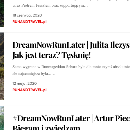
wraz Piotrem Fersztem oraz supportującym…
18 czerwca, 2020
RUNANDTRAVEL.pl
DreamNowRunLater | Julita Ilczys
Jak jest teraz? Tęsknię!
Sama wygrana w Runmageddon Sahara była dla mnie czymś absolutnie
ale najcenniejsza była...…
12 maja, 2020
RUNANDTRAVEL.pl
#DreamNowRunLater | Artur Piec
Biegam i zwiedzam