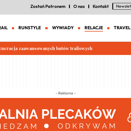
Zostań Patronem
O nas
Kontakt
Newslet
RAIL
RUNSTYLE
WYWIADY
RELACJE
TRAVEL
eneracja zaawansowanych butów trailowych
- Reklama -