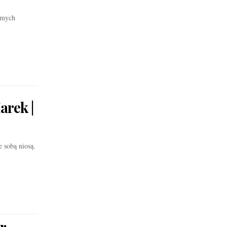
amych
rek |
e sobą niosą.
r