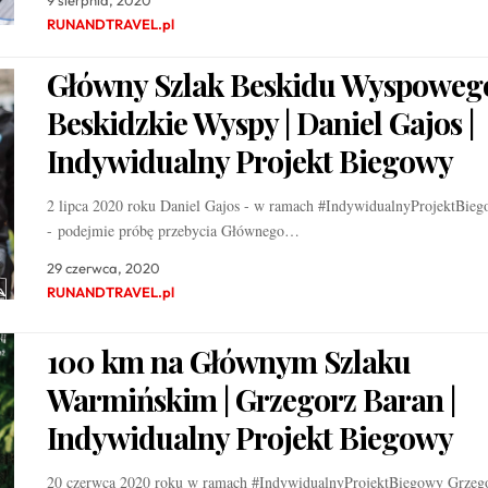
9 sierpnia, 2020
RUNANDTRAVEL.pl
Główny Szlak Beskidu Wyspoweg
Beskidzkie Wyspy | Daniel Gajos |
Indywidualny Projekt Biegowy
2 lipca 2020 roku Daniel Gajos - w ramach #IndywidualnyProjektBie
- podejmie próbę przebycia Głównego…
29 czerwca, 2020
RUNANDTRAVEL.pl
100 km na Głównym Szlaku
Warmińskim | Grzegorz Baran |
Indywidualny Projekt Biegowy
20 czerwca 2020 roku w ramach #IndywidualnyProjektBiegowy Grzeg