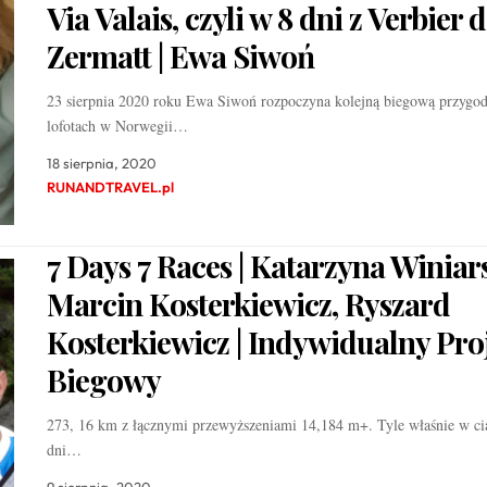
Via Valais, czyli w 8 dni z Verbier 
Zermatt | Ewa Siwoń
23 sierpnia 2020 roku Ewa Siwoń rozpoczyna kolejną biegową przygod
lofotach w Norwegii…
18 sierpnia, 2020
RUNANDTRAVEL.pl
7 Days 7 Races | Katarzyna Winiar
Marcin Kosterkiewicz, Ryszard
Kosterkiewicz | Indywidualny Pro
Biegowy
273, 16 km z łącznymi przewyższeniami 14,184 m+. Tyle właśnie w ci
dni…