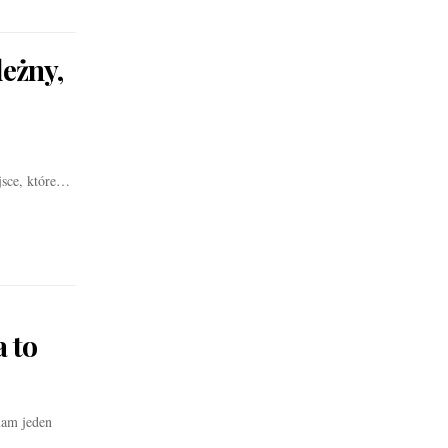
eżny,
ejsce, które…
 to
mam jeden