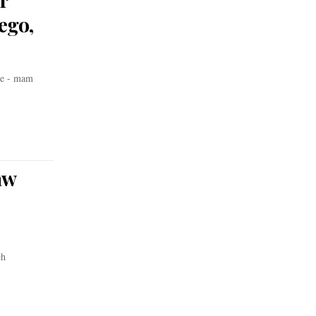
ego,
ie - mam
aw
ch