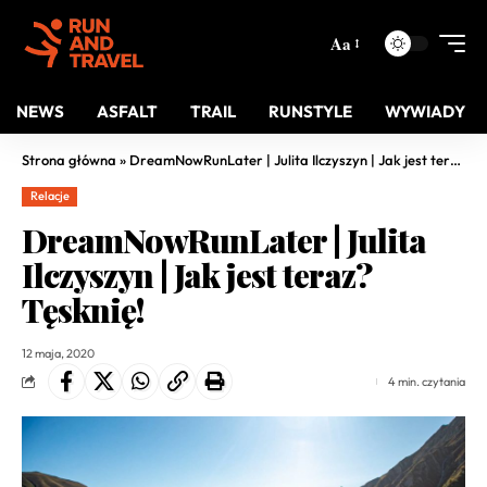
Aa
NEWS
ASFALT
TRAIL
RUNSTYLE
WYWIADY
Strona główna
»
DreamNowRunLater | Julita Ilczyszyn | Jak jest teraz? Tęsknię!
Relacje
DreamNowRunLater | Julita
Ilczyszyn | Jak jest teraz?
Tęsknię!
12 maja, 2020
4 min. czytania