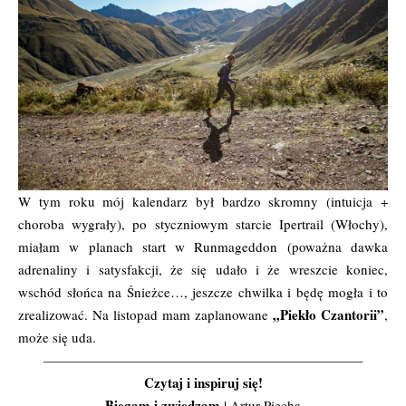
W tym roku mój kalendarz był bardzo skromny (intuicja +
choroba wygrały), po styczniowym starcie Ipertrail (Włochy),
miałam w planach start w Runmageddon (poważna dawka
adrenaliny i satysfakcji, że się udało i że wreszcie koniec,
wschód słońca na Śnieżce…, jeszcze chwilka i będę mogła i to
„Piekło Czantorii”
zrealizować. Na listopad mam zaplanowane
,
może się uda.
———————————————————————–
Czytaj i inspiruj się!
Biegam i zwiedzam
| Artur Piecha