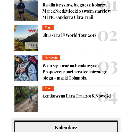
Raj dla turystów, biegaczy, kolarzy.
Marek Niedźwiecki o swoim starcie w
MÍTIC / Andorra Ultra Trail
Trail
Ultra-Trail® World Tour 2018
RunStyle
W co się ubrać na Łemkowynę?
Propozycje partnera technicznego
biegu – marki Columbia.
Trail
Łemkowyna Ultra Trail 2018. Nowości.
Kalendarz