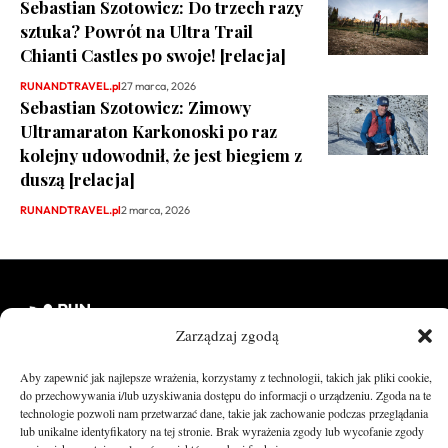
Sebastian Szotowicz: Do trzech razy
sztuka? Powrót na Ultra Trail
Chianti Castles po swoje! [relacja]
RUNANDTRAVEL.pl
27 marca, 2026
Sebastian Szotowicz: Zimowy
Ultramaraton Karkonoski po raz
kolejny udowodnił, że jest biegiem z
duszą [relacja]
RUNANDTRAVEL.pl
2 marca, 2026
Zarządzaj zgodą
Aby zapewnić jak najlepsze wrażenia, korzystamy z technologii, takich jak pliki cookie,
runandtravel.pl - wszelkie prawa zastrzeżone
do przechowywania i/lub uzyskiwania dostępu do informacji o urządzeniu. Zgoda na te
News
O nas
technologie pozwoli nam przetwarzać dane, takie jak zachowanie podczas przeglądania
lub unikalne identyfikatory na tej stronie. Brak wyrażenia zgody lub wycofanie zgody
Asfalt
Zostań Patronem