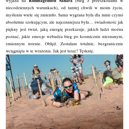
Runmageddon Sahara
wyjazd na
(bieg z przeszkodami w
niecodziennych warunkach), od tamtej chwili w moim życiu,
myśleniu wiele się zmieniło. Sama wygrana była dla mnie czymś
absolutnie szokującym, ale najcenniejsza była… świadomość jak
piękny jest świat, jaką energię przekazuje, jakich ludzi można
poznać, jakie emocje wzbudza bieg po kosmicznie nieznanym,
zmiennym terenie. Obłęd. Zostałam totalnie, bezgranicznie
wciągnięta w te wrażenia. Jak jest teraz? Tęsknię.