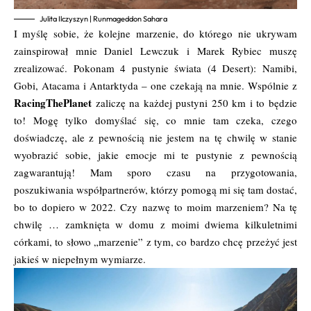
Julita Ilczyszyn | Runmageddon Sahara
I myślę sobie, że kolejne marzenie, do którego nie ukrywam
zainspirował mnie Daniel Lewczuk i Marek Rybiec muszę
zrealizować. Pokonam 4 pustynie świata (4 Desert): Namibi,
Gobi, Atacama i Antarktyda – one czekają na mnie. Wspólnie z
RacingThePlanet
zaliczę na każdej pustyni 250 km i to będzie
to! Mogę tylko domyślać się, co mnie tam czeka, czego
doświadczę, ale z pewnością nie jestem na tę chwilę w stanie
wyobrazić sobie, jakie emocje mi te pustynie z pewnością
zagwarantują! Mam sporo czasu na przygotowania,
poszukiwania współpartnerów, którzy pomogą mi się tam dostać,
bo to dopiero w 2022. Czy nazwę to moim marzeniem? Na tę
chwilę … zamknięta w domu z moimi dwiema kilkuletnimi
córkami, to słowo „marzenie” z tym, co bardzo chcę przeżyć jest
jakieś w niepełnym wymiarze.