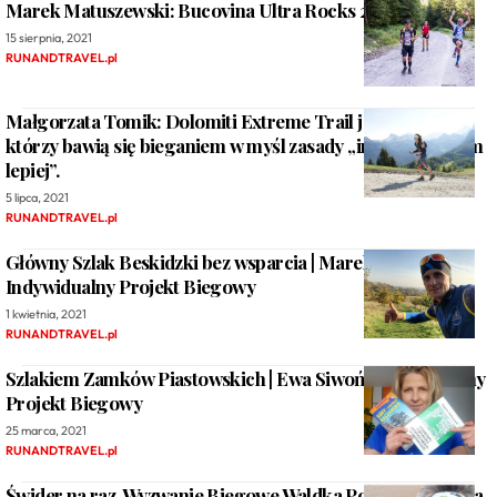
Marek Matuszewski: Bucovina Ultra Rocks 2021
15 sierpnia, 2021
RUNANDTRAVEL.pl
Małgorzata Tomik: Dolomiti Extreme Trail jest dla tych,
którzy bawią się bieganiem w myśl zasady „im trudniej, tym
lepiej”.
5 lipca, 2021
RUNANDTRAVEL.pl
Główny Szlak Beskidzki bez wsparcia | Marek Korus |
Indywidualny Projekt Biegowy
1 kwietnia, 2021
RUNANDTRAVEL.pl
Szlakiem Zamków Piastowskich | Ewa Siwoń | Indywidualny
Projekt Biegowy
25 marca, 2021
RUNANDTRAVEL.pl
Świder na raz. Wyzwanie Biegowe Waldka Porowskiego dla