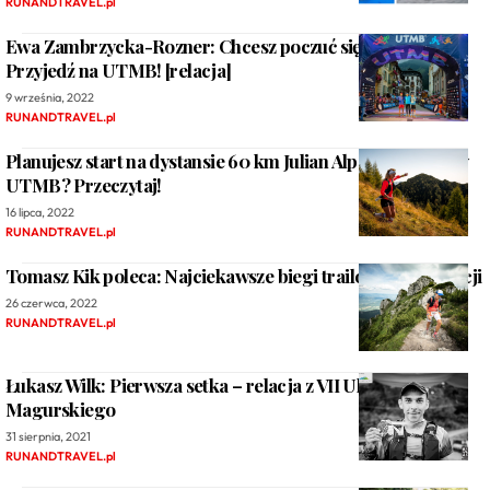
RUNANDTRAVEL.pl
Ewa Zambrzycka-Rozner: Chcesz poczuć się gwiazdą?
Przyjedź na UTMB! [relacja]
9 września, 2022
RUNANDTRAVEL.pl
Planujesz start na dystansie 60 km Julian Alps Trail Run by
UTMB? Przeczytaj!
16 lipca, 2022
RUNANDTRAVEL.pl
Tomasz Kik poleca: Najciekawsze biegi trailowe na Słowacji
26 czerwca, 2022
RUNANDTRAVEL.pl
Łukasz Wilk: Pierwsza setka – relacja z VII Ultramaratonu
Magurskiego
31 sierpnia, 2021
RUNANDTRAVEL.pl