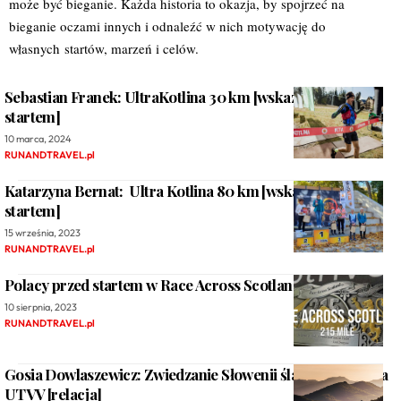
może być bieganie. Każda historia to okazja, by spojrzeć na
bieganie oczami innych i odnaleźć w nich motywację do
własnych startów, marzeń i celów.
Sebastian Franek: UltraKotlina 30 km [wskazówki przed
startem]
10 marca, 2024
RUNANDTRAVEL.pl
Katarzyna Bernat: Ultra Kotlina 80 km [wskazówki przed
startem]
15 września, 2023
RUNANDTRAVEL.pl
Polacy przed startem w Race Across Scotland 2023
10 sierpnia, 2023
RUNANDTRAVEL.pl
Gosia Dowlaszewicz: Zwiedzanie Słowenii śladem biegacza
UTVV [relacja]