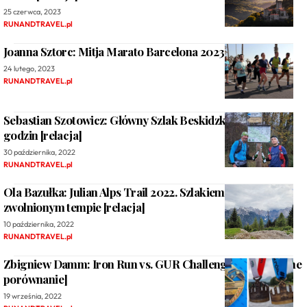
25 czerwca, 2023
RUNANDTRAVEL.pl
Joanna Sztorc: Mitja Marato Barcelona 2023 [relacja]
24 lutego, 2023
RUNANDTRAVEL.pl
Sebastian Szotowicz: Główny Szlak Beskidzki w 7 dni i 12
godzin [relacja]
30 października, 2022
RUNANDTRAVEL.pl
Ola Bazułka: Julian Alps Trail 2022. Szlakiem biegu w
zwolnionym tempie [relacja]
10 października, 2022
RUNANDTRAVEL.pl
Zbigniew Damm: Iron Run vs. GUR Challenge [subiektywne
porównanie]
19 września, 2022