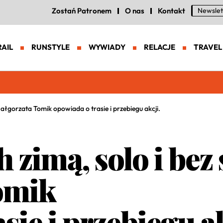
Zostań Patronem
O nas
Kontakt
Newslet
RAIL
RUNSTYLE
WYWIADY
RELACJE
TRAVEL
wrzyńca. Prawie 1800 biegaczy w Beskidzie Żywieckim
Małgorzata Tomik opowiada o trasie i przebiegu akcji.
h zimą, solo i bez
omik
sie i przebiegu a