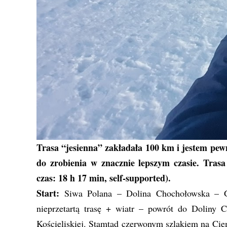
Trasa “jesienna” zakładała 100 km i jestem pewn
do zrobienia w znacznie lepszym czasie. Tras
czas: 18 h 17 min, self-supported).
Start:
Siwa Polana – Dolina Chochołowska – G
nieprzetartą trasę + wiatr – powrót do Doliny 
Kościeliskiej. Stamtąd czerwonym szlakiem na Ciem