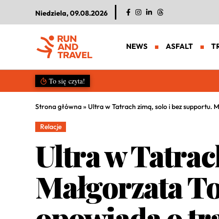
Niedziela, 09.08.2026
NEWS
ASFALT
T
Rekordowa 15. edycja Chudego Wa
To się czyta!
Strona główna
»
Ultra w Tatrach zimą, solo i bez supportu. 
Relacje
Ultra w Tatrac
Małgorzata T
opowiada o tra