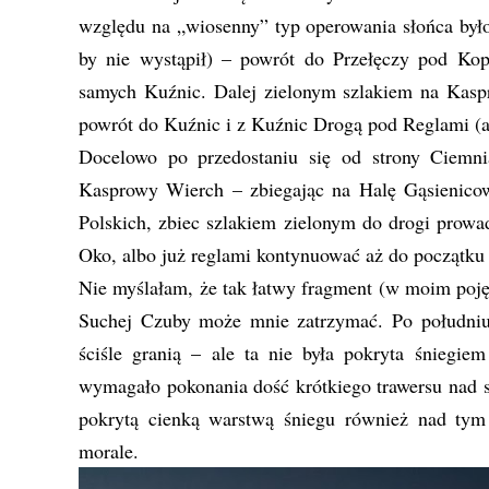
względu na „wiosenny” typ operowania słońca było
by nie wystąpił) – powrót do Przełęczy pod Kop
samych Kuźnic. Dalej zielonym szlakiem na Kas
powrót do Kuźnic i z Kuźnic Drogą pod Reglami (a
Docelowo po przedostaniu się od strony Ciemni
Kasprowy Wierch – zbiegając na Halę Gąsienicow
Polskich, zbiec szlakiem zielonym do drogi prowa
Oko, albo już reglami kontynuować aż do początku
Nie myślałam, że tak łatwy fragment (w moim poję
Suchej Czuby może mnie zatrzymać. Po południu n
ściśle granią – ale ta nie była pokryta śniegie
wymagało pokonania dość krótkiego trawersu nad s
pokrytą cienką warstwą śniegu również nad ty
morale.