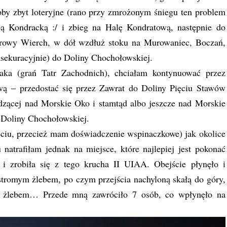
by zbyt loteryjne (rano przy zmrożonym śniegu ten problem
ą Kondracką :/ i zbieg na Halę Kondratową, następnie do
prowy Wierch, w dół wzdłuż stoku na Murowaniec, Boczań,
sekuracyjnie) do Doliny Chochołowskiej.
aka (grań Tatr Zachodnich), chciałam kontynuować przez
ą – przedostać się przez Zawrat do Doliny Pięciu Stawów
dzącej nad Morskie Oko i stamtąd albo jeszcze nad Morskie
 Doliny Chochołowskiej.
ciu, przecież mam doświadczenie wspinaczkowe) jak okolice
atrafiłam jednak na miejsce, które najlepiej jest pokonać
m i zrobiła się z tego krucha II UIAA. Obejście płynęło i
tromym żlebem, po czym przejścia nachyloną skałą do góry,
m żlebem… Przede mną zawróciło 7 osób, co wpłynęło na