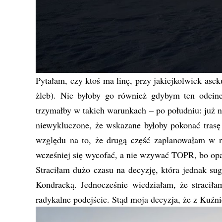
Pytałam, czy ktoś ma linę, przy jakiejkolwiek ase
żleb). Nie byłoby go również gdybym ten odcin
trzymałby w takich warunkach – po południu: już n
niewykluczone, że wskazane byłoby pokonać tras
względu na to, że drugą część zaplanowałam w 
wcześniej się wycofać, a nie wzywać TOPR, bo opa
Straciłam dużo czasu na decyzję, która jednak su
Kondracką. Jednocześnie wiedziałam, że straciła
radykalne podejście. Stąd moja decyzja, że z Kuźn