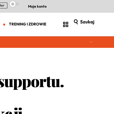
ter
Moje konto
Szukaj
TRENING I ZDROWIE
 supportu.
kcji.