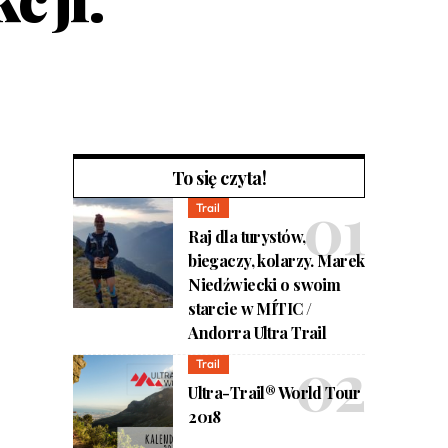
To się czyta!
Trail
Raj dla turystów,
biegaczy, kolarzy. Marek
Niedźwiecki o swoim
starcie w MÍTIC /
Andorra Ultra Trail
Trail
Ultra-Trail® World Tour
2018