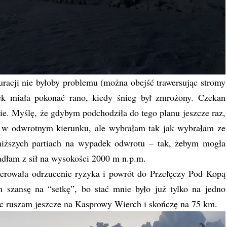
kuracji nie byłoby problemu (można obejść trawersując stromy
ek miała pokonać rano, kiedy śnieg był zmrożony. Czekan
ie. Myślę, że gdybym podchodziła do tego planu jeszcze raz,
ę w odwrotnym kierunku, ale wybrałam tak jak wybrałam ze
niższych partiach na wypadek odwrotu – tak, żebym mogła
dłam z sił na wysokości 2000 m n.p.m.
gerowała odrzucenie ryzyka i powrót do Przełęczy Pod Kopą
m szansę na “setkę”, bo stać mnie było już tylko na jedno
ic ruszam jeszcze na Kasprowy Wierch i skończę na 75 km.