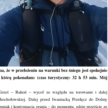
a, że w przełożeniu na warunki bez śniegu jest spokojnie
a którą pokonałam: (czas turystyczny: 32 h 53 min. Mój
rześ – Rakoń – wycof ze względu na torowanie i dalej
Chochołowskiej. Dalej przed Iwaniacką Przełęcz do Doliny
niak i kontynuacja granią – do momentu, gdzie przejście ze