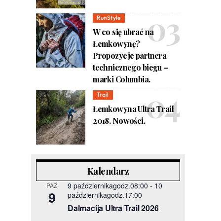
RunStyle
W co się ubrać na
Łemkowynę?
Propozycje partnera
technicznego biegu –
marki Columbia.
Trail
Łemkowyna Ultra Trail
2018. Nowości.
Kalendarz
9 październikagodz.08:00
-
10
PAŹ
9
październikagodz.17:00
Dalmacija Ultra Trail 2026