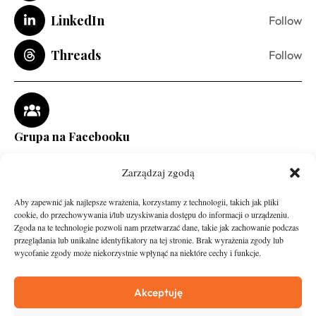
LinkedIn
Follow
Threads
Follow
Grupa na Facebooku
Zarządzaj zgodą
Aby zapewnić jak najlepsze wrażenia, korzystamy z technologii, takich jak pliki
cookie, do przechowywania i/lub uzyskiwania dostępu do informacji o urządzeniu.
Zgoda na te technologie pozwoli nam przetwarzać dane, takie jak zachowanie podczas
przeglądania lub unikalne identyfikatory na tej stronie. Brak wyrażenia zgody lub
wycofanie zgody może niekorzystnie wpłynąć na niektóre cechy i funkcje.
runandtravel.pl - wszelkie prawa zastrzeżone
News
O nas
Akceptuję
Asfalt
Zostań Patronem