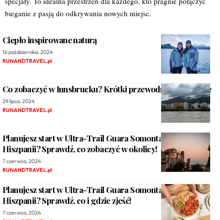
specjały. To idealna przestrzeń dla każdego, kto pragnie połączyć
bieganie z pasją do odkrywania nowych miejsc.
Ciepło inspirowane naturą
16 października, 2024
RUNANDTRAVEL.pl
Co zobaczyć w Innsbrucku? Krótki przewodnik po mieście
29 lipca, 2024
RUNANDTRAVEL.pl
Planujesz start w Ultra-Trail Guara Somontano w
Hiszpanii? Sprawdź, co zobaczyć w okolicy!
7 czerwca, 2024
RUNANDTRAVEL.pl
Planujesz start w Ultra-Trail Guara Somontano w
Hiszpanii? Sprawdź, co i gdzie zjeść!
7 czerwca, 2024