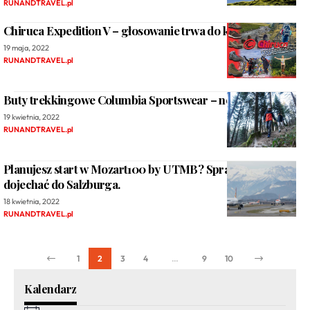
RUNANDTRAVEL.pl
Chiruca Expedition V – głosowanie trwa do końca maja!
19 maja, 2022
RUNANDTRAVEL.pl
Buty trekkingowe Columbia Sportswear – nowości 2022
19 kwietnia, 2022
RUNANDTRAVEL.pl
Planujesz start w Mozart100 by UTMB? Sprawdź, jak
dojechać do Salzburga.
18 kwietnia, 2022
RUNANDTRAVEL.pl
1
2
3
4
…
9
10
Kalendarz