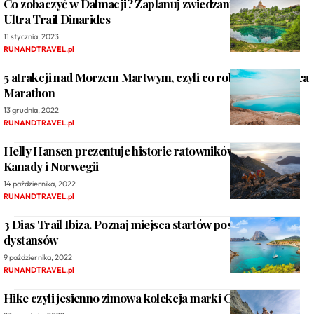
Co zobaczyć w Dalmacji? Zaplanuj zwiedzanie po biegu
Ultra Trail Dinarides
11 stycznia, 2023
RUNANDTRAVEL.pl
5 atrakcji nad Morzem Martwym, czyli co robić po Dead Sea
Marathon
13 grudnia, 2022
RUNANDTRAVEL.pl
Helly Hansen prezentuje historie ratowników górskich z
Kanady i Norwegii
14 października, 2022
RUNANDTRAVEL.pl
3 Dias Trail Ibiza. Poznaj miejsca startów poszczególnych
dystansów
9 października, 2022
RUNANDTRAVEL.pl
Hike czyli jesienno zimowa kolekcja marki Columbia