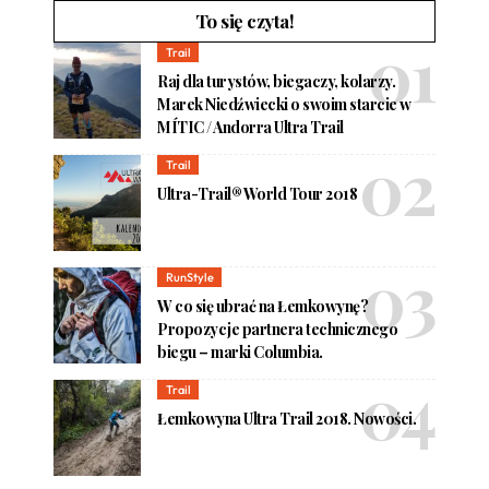
To się czyta!
Trail
Raj dla turystów, biegaczy, kolarzy.
Marek Niedźwiecki o swoim starcie w
MÍTIC / Andorra Ultra Trail
Trail
Ultra-Trail® World Tour 2018
RunStyle
W co się ubrać na Łemkowynę?
Propozycje partnera technicznego
biegu – marki Columbia.
Trail
Łemkowyna Ultra Trail 2018. Nowości.