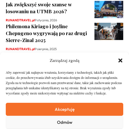
Jak zwiększyć swoje szanse w
losowaniu na UTMB 2026?
RUNANDTRAVEL.pl
9 stycznia, 2026
Philemona Kiriago i Joyline
Chepngeno wygrywają po raz drugi
Sierre-Zinal 2025
RUNANDTRAVEL.pl
9 sierpnia, 2025
Zarządzaj zgodą
Aby zapewnić jak najlepsze wrażenia, korzystamy z technologii, takich jak pliki
cookie, do przechowywania i/lub uzyskiwania dostępu do informacji o urządzeniu.
Zgoda na te technologie pozwoli nam przetwarzać dane, takie jak zachowanie podczas
przeglądania lub unikalne identyfikatory na tej stronie. Brak wyrażenia zgody lub
wycofanie zgody może niekorzystnie wpłynąć na niektóre cechy i funkcje.
runandtravel.pl - wszelkie prawa zastrzeżone
News
O nas
Akceptuję
Asfalt
Zostań Patronem
Odmów
Trail
Kontakt