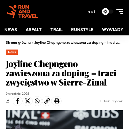
Aa
NEWS
ASFALT
TRAIL
RUNSTYLE
WYWIADY
Strona główna
»
Joyline Chepngeno zawieszona za doping – traci zwycięstwo w Sierre-Zinal
News
Joyline Chepngeno
zawieszona za doping – traci
zwycięstwo w Sierre-Zinal
9 września, 2025
1 min. czytania