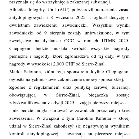
przyznała się do wstrzyknięcia zakazanej substancji.
Athletics Integrity Unit (AIU) potwierdził naruszenie zasad
antydopingowych i 8 września 2025 r. ogłosił decyzję o
dwuletnim zawieszeniu zawodniczki. Wszystkie wyniki
zawodniczki od 9 sierpnia zostały unieważnione, w tym
zwycięstwo na dystansie OCC w ramach UTMB 2025.
Chepngeno będzie musiała zwrócić wszystkie nagrody
pieniężne i nagrody, które zgromadziła od tej daty, w tym
nagrody w wysokości 2,000 CHF od Sierre-Zinal.
Marka Salomon, która była sponsorem Joyline Chepngeno,
ogłosiła natychmiastowe zakończenie umowy sponsorskiej.
Zgodnie z regulaminem oraz polityką zerowej tolerancji
obowiązującą w Sierre-Zinal, biegaczka zostaje
zdyskwalifikowana z edycji 2025 – zajęła pierwsze miejsce –
i nie będzie mogła startować w zawodach przez cały okres
zawieszenia. W związku z tym Caroline Kimutai – której
udział w Sierre-Zinal zakończył się negatywnym wynikiem
kontroli antydopingowej – awansuje na pierwsze miejsce