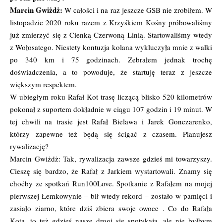
Marcin Gwiżdż:
W całości i na raz jeszcze GSB nie zrobiłem. W
listopadzie 2020 roku razem z Krzyśkiem Kośny próbowaliśmy
już zmierzyć się z Cienką Czerwoną Linią. Startowaliśmy wtedy
z Wołosatego. Niestety kontuzja kolana wykluczyła mnie z walki
po 340 km i 75 godzinach. Zebrałem jednak trochę
doświadczenia, a to powoduje, że startuję teraz z jeszcze
większym respektem.
W ubiegłym roku Rafał Kot trasę liczącą blisko 520 kilometrów
pokonał z suportem dokładnie w ciągu 107 godzin i 19 minut. W
tej chwili na trasie jest Rafał Bielawa i Jarek Gonczarenko,
którzy zapewne też będą się ścigać z czasem. Planujesz
rywalizację?
Marcin Gwiżdż: Tak, rywalizacja zawsze gdzieś mi towarzyszy.
Cieszę się bardzo, że Rafał z Jarkiem wystartowali. Znamy się
choćby ze spotkań Run100Love. Spotkanie z Rafałem na mojej
pierwszej Łemkowynie – bił wtedy rekord – zostało w pamięci i
zasiało ziarno, które dziś zbiera swoje owoce . Co do Rafała
Kota, to też gdzieś nasze drogi się spotykają, ale nie byłbym