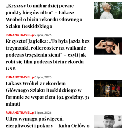
„Kryzysy to najbardziej pewne
punkty biegów ultra” – Łukasz
Wróbel o biciu rekordu Głównego
Szlaku Beskidzkiego
RUNANDTRAVEL.pl
9 lipca, 2026
Krzysztof Jagiełka: „To była jazda bez
trzymanki, rollercoster na wulkanie
podczas trzęsienia ziemi” – czyli jak
robi się film podczas bicia rekordu
GSB
RUNANDTRAVEL.pl
6 lipca, 2026
Łukasz Wróbel z rekordem
Głównego Szlaku Beskidzkiego w
formule ze wsparciem (92 godziny, 31
minut)
RUNANDTRAVEL.pl
3 lipca, 2026
Ultra wymaga poświęceń,
cierpliwości i pokory – Kuba Orłów o