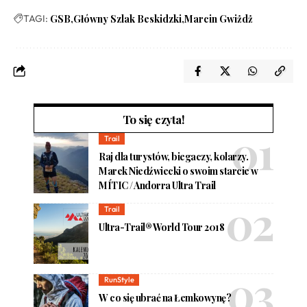
TAGI:
GSB
Główny Szlak Beskidzki
Marcin Gwiżdż
To się czyta!
Trail
Raj dla turystów, biegaczy, kolarzy.
Marek Niedźwiecki o swoim starcie w
MÍTIC / Andorra Ultra Trail
Trail
Ultra-Trail® World Tour 2018
RunStyle
W co się ubrać na Łemkowynę?