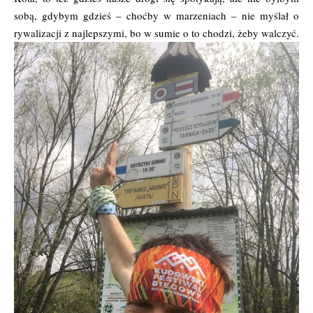
sobą, gdybym gdzieś – choćby w marzeniach – nie myślał o
rywalizacji z najlepszymi, bo w sumie o to chodzi, żeby walczyć.