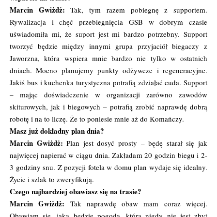
Marcin Gwiżdż:
Tak, tym razem pobiegnę z supportem.
Rywalizacja i chęć przebiegnięcia GSB w dobrym czasie
uświadomiła mi, że suport jest mi bardzo potrzebny. Support
tworzyć będzie między innymi grupa przyjaciół biegaczy z
Jaworzna, która wspiera mnie bardzo nie tylko w ostatnich
dniach. Mocno planujemy punkty odżywcze i regeneracyjne.
Jakiś bus i kuchenka turystyczna potrafią zdziałać cuda. Support
– mając doświadczenie w organizacji zarówno zawodów
skiturowych, jak i biegowych – potrafią zrobić naprawdę dobrą
robotę i na to liczę. Że to poniesie mnie aż do Komańczy.
Masz już dokładny plan dnia?
Marcin Gwiżdż:
Plan jest dosyć prosty – będę starał się jak
najwięcej napierać w ciągu dnia. Zakładam 20 godzin biegu i 2-
3 godziny snu. Z pozycji fotela w domu plan wydaje się idealny.
Życie i szlak to zweryfikują.
Czego najbardziej obawiasz się na trasie?
Marcin Gwiżdż:
Tak naprawdę obaw mam coraz więcej.
Obawiam się, jaka będzie pogoda, która nigdy nie jest zbyt