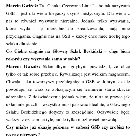
Marcin Gwiżdż:
Ta „Cienka Czerwona Linia” – bo tak nazywam
GSB – jest dla wielu biegaczy czymś mistycznym. Dla wielu z
nas to również wyzwanie nierealne. Jednak tylko wyzwania,
które wydają się nierealne do zrealizowania, mają moc
przyciągania. Ciągnie nas na GSB – każdy chce mieć trochę tego
szlaku dla siebie.
Co Ciebie ciągnie na Główny Szlak Beskidzki – chęć bicia
rekordu czy wyzwanie samo w sobie?
Marcin Gwiżdż:
Skłamałbym, gdybym powiedział, że chcę
tylko ot tak sobie przebiec. Rywalizacja jest wielkim magnesem.
Chwała, jaka towarzyszy przebiegnięciu GSB w dobrym czasie
powoduje, że wraz ze zbliżającym się terminem startu skacze
adrenalina. Z doświadczenia jednak wiem, że ultra to prawie jak
układanie puzzli – wszystko musi pasować idealnie, a Głównego
Szlaku Beskidzkiego dotyczy to szczególnie. Oczywiście będę
walczył z czasem na tyle, na ile tylko możliwości pozwolą.
Czy miałeś już okazję pokonać w całości GSB czy zrobisz to
po raz pierwszy?