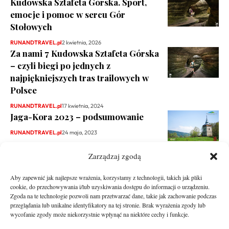
Kudowska Sztafeta Górska. Sport,
emocje i pomoc w sercu Gór
Stołowych
RUNANDTRAVEL.pl
2 kwietnia, 2026
Za nami 7 Kudowska Sztafeta Górska
– czyli biegi po jednych z
najpiękniejszych tras trailowych w
Polsce
RUNANDTRAVEL.pl
17 kwietnia, 2024
Jaga-Kora 2023 – podsumowanie
RUNANDTRAVEL.pl
24 maja, 2023
Zarządzaj zgodą
Aby zapewnić jak najlepsze wrażenia, korzystamy z technologii, takich jak pliki
cookie, do przechowywania i/lub uzyskiwania dostępu do informacji o urządzeniu.
Zgoda na te technologie pozwoli nam przetwarzać dane, takie jak zachowanie podczas
przeglądania lub unikalne identyfikatory na tej stronie. Brak wyrażenia zgody lub
wycofanie zgody może niekorzystnie wpłynąć na niektóre cechy i funkcje.
runandtravel.pl - wszelkie prawa zastrzeżone