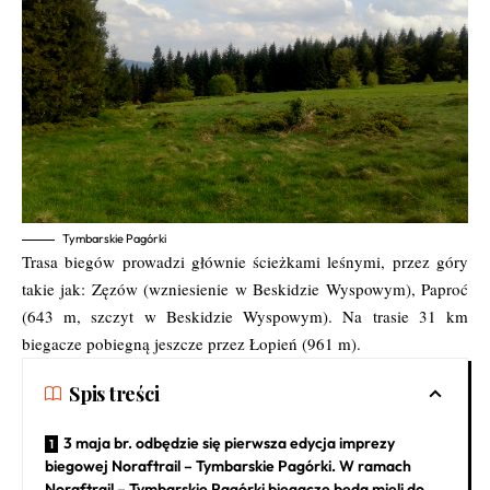
Tymbarskie Pagórki
Trasa biegów prowadzi głównie ścieżkami leśnymi, przez góry
takie jak: Zęzów (wzniesienie w Beskidzie Wyspowym), Paproć
(643 m, szczyt w Beskidzie Wyspowym). Na trasie 31 km
biegacze pobiegną jeszcze przez Łopień (961 m).
Spis treści
3 maja br. odbędzie się pierwsza edycja imprezy
biegowej Noraftrail – Tymbarskie Pagórki. W ramach
Noraftrail – Tymbarskie Pagórki biegacze będą mieli do