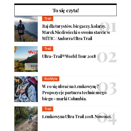
To się czyta!
Trail
Raj dla turystów, biegaczy, kolarzy.
Marek Niedźwiecki o swoim starcie w
MÍTIC / Andorra Ultra Trail
Trail
Ultra-Trail® World Tour 2018
RunStyle
W co się ubrać na Łemkowynę?
Propozycje partnera technicznego
biegu – marki Columbia.
Trail
Łemkowyna Ultra Trail 2018. Nowości.