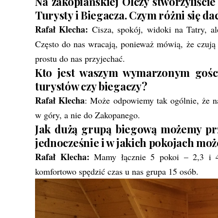
Na zakopiańskiej Olczy stworzyliści
Turysty i Biegacza. Czym różni się da
Rafał Klecha:
Cisza, spokój, widoki na Tatry, al
Często do nas wracają, ponieważ mówią, że czują 
prostu do nas przyjechać.
Kto jest waszym wymarzonym gości
turystów czy biegaczy?
Rafał Klecha
: Może odpowiemy tak ogólnie, że naj
w góry, a nie do Zakopanego.
Jak dużą grupą biegową możemy prz
jednocześnie i w jakich pokojach moż
Rafał Klecha:
Mamy łącznie 5 pokoi – 2,3 i 
komfortowo spędzić czas u nas grupa 15 osób.