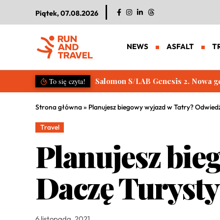
Piątek, 07.08.2026
NEWS
ASFALT
T
Salomon S/LAB Genesis 2. Nowa g
To się czyta!
Strona główna
»
Planujesz biegowy wyjazd w Tatry? Odwiedź
Travel
Planujesz bie
Daczę Turysty 
6 listopada, 2021