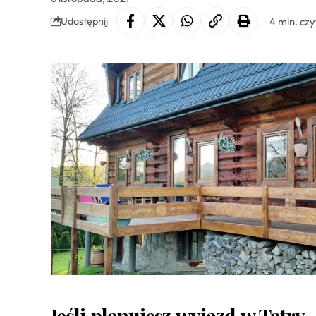
4 min. cz
Udostępnij
Jeśli planujesz wyjazd w Tatry