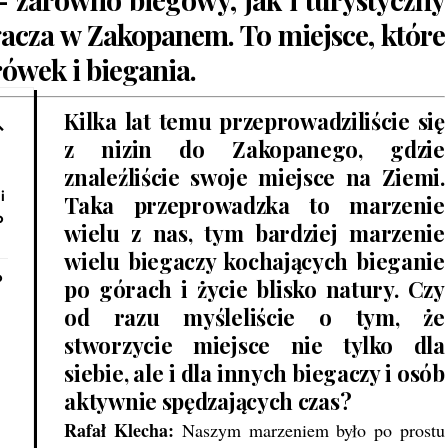
gacza
w Zakopanem. To miejsce, które
rówek i biegania.
Kilka lat temu przeprowadziliście się
z nizin do Zakopanego, gdzie
znaleźliście swoje miejsce na Ziemi.
i
Taka przeprowadzka to marzenie
o
wielu z nas, tym bardziej marzenie
wielu biegaczy kochających bieganie
o
po górach i życie blisko natury. Czy
od razu myśleliście o tym, że
stworzycie miejsce nie tylko dla
siebie, ale i dla innych biegaczy i osób
aktywnie spędzających czas?
Rafał Klecha:
Naszym marzeniem było po prostu