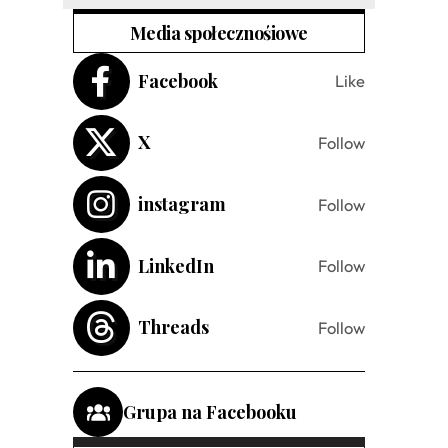
Media społecznośiowe
Facebook
Like
X
Follow
instagram
Follow
LinkedIn
Follow
Threads
Follow
Grupa na Facebooku