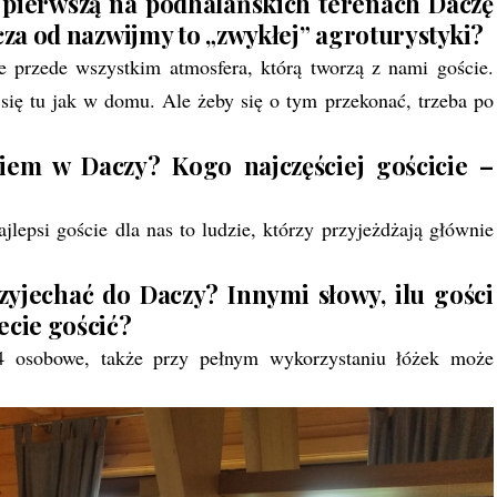
e pierwszą na podhalańskich terenach Daczę
cza od nazwijmy to „zwykłej” agroturystyki?
e przede wszystkim atmosfera, którą tworzą z nami goście.
się tu jak w domu. Ale żeby się o tym przekonać, trzeba po
em w Daczy? Kogo najczęściej gościcie –
lepsi goście dla nas to ludzie, którzy przyjeżdżają głównie
yjechać do Daczy? Innymi słowy, ilu gości
ecie gościć?
4 osobowe, także przy pełnym wykorzystaniu łóżek może