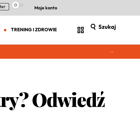
ter
Moje konto
Szukaj
TRENING I ZDROWIE
try? Odwiedź