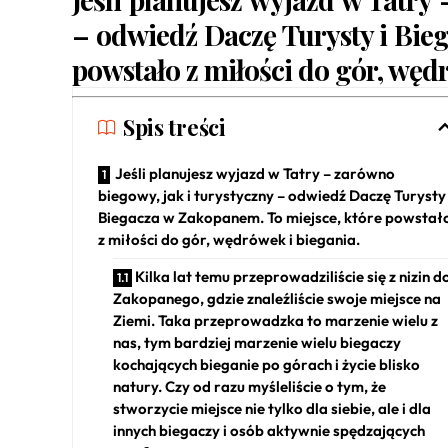
– odwiedź
Daczę Turysty i Bie
powstało z miłości do gór, węd
Spis treści
Jeśli planujesz wyjazd w Tatry – zarówno
biegowy, jak i turystyczny – odwiedź Daczę Turysty 
Biegacza w Zakopanem. To miejsce, które powstał
z miłości do gór, wędrówek i biegania.
Kilka lat temu przeprowadziliście się z nizin d
Zakopanego, gdzie znaleźliście swoje miejsce na
Ziemi. Taka przeprowadzka to marzenie wielu z
nas, tym bardziej marzenie wielu biegaczy
kochających bieganie po górach i życie blisko
natury. Czy od razu myśleliście o tym, że
stworzycie miejsce nie tylko dla siebie, ale i dla
innych biegaczy i osób aktywnie spędzających