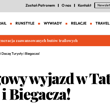
Zostań Patronem
O nas
Kontakt
Newslet
RAIL
RUNSTYLE
WYWIADY
RELACJE
TRAVEL
eneracja zaawansowanych butów trailowych
 Daczę Turysty i Biegacza!
gowy wyjazd w Ta
i Biegacza!