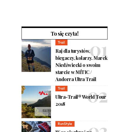
To się czyta!
Trail
Raj dla turystów,
biegaczy, kolarzy. Marek
Niedźwiecki o swoim
starcie w MÍTIC /
Andorra Ultra Trail
Trail
Ultra-Trail® World Tour
2018
RunStyle