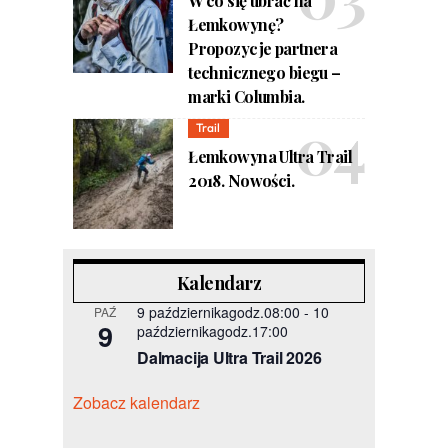
W co się ubrać na
Łemkowynę?
Propozycje partnera
technicznego biegu –
marki Columbia.
Trail
Łemkowyna Ultra Trail
2018. Nowości.
Kalendarz
9 październikagodz.08:00
-
10
PAŹ
9
październikagodz.17:00
Dalmacija Ultra Trail 2026
Zobacz kalendarz