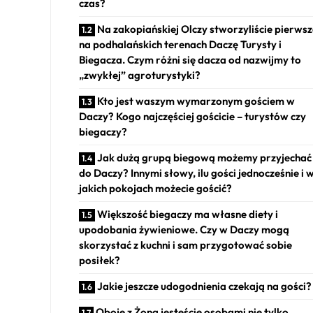
czas?
Na zakopiańskiej Olczy stworzyliście pierws
na podhalańskich terenach Daczę Turysty i
Biegacza. Czym różni się dacza od nazwijmy to
„zwykłej” agroturystyki?
Kto jest waszym wymarzonym gościem w
Daczy? Kogo najczęściej gościcie – turystów czy
biegaczy?
Jak dużą grupą biegową możemy przyjechać
do Daczy? Innymi słowy, ilu gości jednocześnie i 
jakich pokojach możecie gościć?
Większość biegaczy ma własne diety i
upodobania żywieniowe. Czy w Daczy mogą
skorzystać z kuchni i sam przygotować sobie
posiłek?
Jakie jeszcze udogodnienia czekają na gości?
Oboje z Żoną jesteście osobami nie tylko