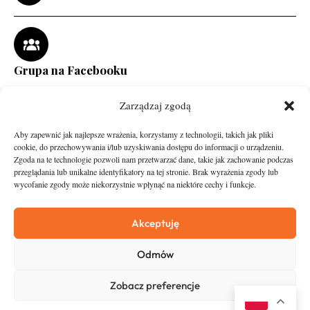
Grupa na Facebooku
Zarządzaj zgodą
Aby zapewnić jak najlepsze wrażenia, korzystamy z technologii, takich jak pliki
cookie, do przechowywania i/lub uzyskiwania dostępu do informacji o urządzeniu.
Zgoda na te technologie pozwoli nam przetwarzać dane, takie jak zachowanie podczas
przeglądania lub unikalne identyfikatory na tej stronie. Brak wyrażenia zgody lub
wycofanie zgody może niekorzystnie wpłynąć na niektóre cechy i funkcje.
runandtravel.pl - wszelkie prawa zastrzeżone
News
O nas
Akceptuję
Asfalt
Zostań Patronem
Odmów
Trail
Kontakt
Wywiady
Newsletter
Zobacz preferencje
RunStyle
Polityka prywatności