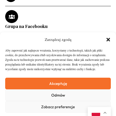
Grupa na Facebooku
Zarządzaj zgodą
Aby zapewnić jak najlepsze wrażenia, korzystamy z technologii, takich jak pliki
cookie, do przechowywania i/lub uzyskiwania dostępu do informacji o urządzeniu.
Zgoda na te technologie pozwoli nam przetwarzać dane, takie jak zachowanie podczas
przeglądania lub unikalne identyfikatory na tej stronie. Brak wyrażenia zgody lub
wycofanie zgody może niekorzystnie wpłynąć na niektóre cechy i funkcje.
runandtravel.pl - wszelkie prawa zastrzeżone
News
O nas
Akceptuję
Asfalt
Zostań Patronem
Odmów
Trail
Kontakt
Wywiady
Newsletter
Zobacz preferencje
RunStyle
Polityka prywatności